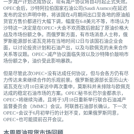
一步减产计划达成协议，现有减产协议将自4月起正式失效。
OPEC会后，沙特阿拉伯国家石油公司(Saudi Aramco)在延迟
发布的定价声明中称，将该国在4月期间出口至各地的原油船
货官方售价都进行大幅下调，幅度在6-8美元不等，市场认为
沙特这一决定是在OPEC+大会不欢而散后掀起了原油价格大
战及市场份额之争。而俄罗斯方面，有市场消息人士称，俄
罗斯能源部长诺瓦克将在当地时间12日与该国石油企业会
面，以讨论投资计划和石油产出，以及与欧佩克的未来合作
关系等议题。OPEC+减产协议面临失效以及沙特降价敲响市
场份额之争，油价受此影响暴跌。
但是尽管此次OPEC+没有达成任何协议，但与会各方仍有尽
力传达未来继续合作的乐观前景。俄罗斯能源部长亚历山大·
诺瓦克在3月10日采访中再次重申，莫斯科并未排除与欧佩克
达成的稳定石油市场的方案。OPEC秘书长巴尔金都表示，
OPEC+将继续沟通，且将于3月18日重新举行联合石油减产
监督委员会（JMMC）会议。阿联酋石油部长确认，下一次
OPEC+会议于6月初举行的计划不变，如果俄罗斯同意，
OPEC+也可能提前召开会议。
本周原油现货市场回顾