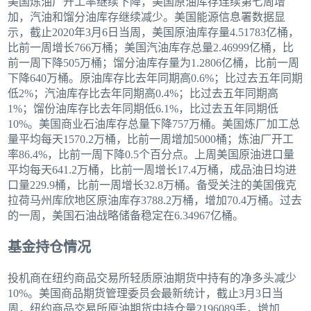
美国炼油厂开工率继续下降，美国原油库存连续第七周增
加，汽油和馏分油库存继续减少。美国能源信息署数据显
示，截止2020年3月6日当周，美国原油库存量4.51783亿桶，
比前一周增长766万桶；美国汽油库存总量2.46999亿桶，比
前一周下降505万桶；馏分油库存量为1.2806亿桶，比前一周
下降640万桶。原油库存比去年同期高0.6%；比过去五年同期
低2%；汽油库存比去年同期高0.4%；比过去五年同期高
1%；馏份油库存比去年同期低6.1%，比过去五年同期低
10%。美国商业石油库存总量下降757万桶。美国炼厂加工总
量平均每天1570.2万桶，比前一周增加5000桶；炼油厂开工
率86.4%，比前一周下降0.5个百分点。上周美国原油进口量
平均每天641.2万桶，比前一周增长17.4万桶，成品油日均进
口量229.9桶，比前一周增长32.8万桶。备受关注的美国俄克
拉荷马州库欣地区原油库存3788.2万桶，增加70.4万桶。过去
的一周，美国石油战略储备稳定在6.34967亿桶。
基金持仓情况
投机商在纽约商品交易所轻质原油期货中持有的净多头减少
10%。美国商品期货管理委员会最新统计，截止3月3日当
周，纽约商品交易所原油期货中持仓量2196089手，增加