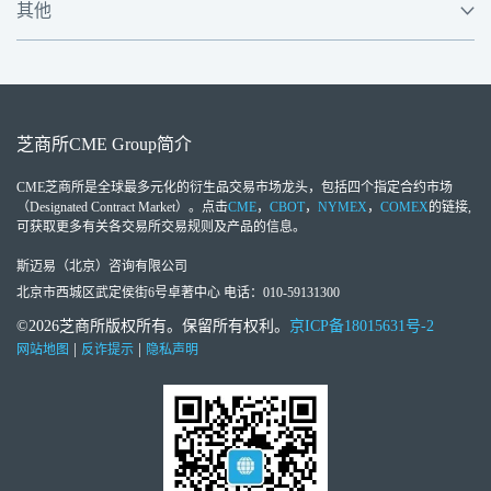
其他
芝商所
CME Group
简介
CME芝商所
是全球最多元化的衍生品交易市场龙头，包括四个指定合约市场
（Designated Contract Market）。点击
CME
，
CBOT
，
NYMEX
，
COMEX
的链接,
可获取更多有关各交易所交易规则及产品的信息。
斯迈易（北京）咨询有限公司
北京市西城区武定侯街6号卓著中心 电话：010-59131300
©2026芝商所版权所有。保留所有权利。
京ICP备18015631号-2
|
|
网站地图
反诈提示
隐私声明