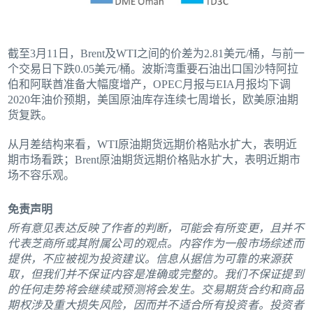
截至3月11日，Brent及WTI之间的价差为2.81美元/桶，与前一
个交易日下跌0.05美元/桶。波斯湾重要石油出口国沙特阿拉
伯和阿联酋准备大幅度增产，OPEC月报与EIA月报均下调
2020年油价预期，美国原油库存连续七周增长，欧美原油期
货复跌。
从月差结构来看，WTI原油期货远期价格贴水扩大，表明近
期市场看跌；Brent原油期货远期价格贴水扩大，表明近期市
场不容乐观。
免责声明
所有意见表达反映了作者的判断，可能会有所变更，且并不
代表芝商所或其附属公司的观点。内容作为一般市场综述而
提供，不应被视为投资建议。信息从据信为可靠的来源获
取，但我们并不保证内容是准确或完整的。我们不保证提到
的任何走势将会继续或预测将会发生。交易期货合约和商品
期权涉及重大损失风险，因而并不适合所有投资者。投资者