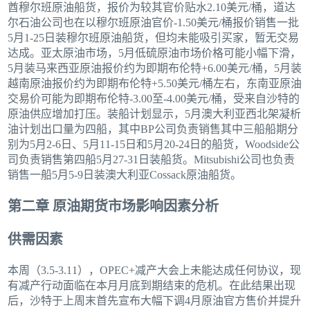
酋穆尔班原油船货，报价为较其官价贴水2.10美元/桶，道达
尔石油公司也在以穆尔班原油官价-1.50美元/桶报价销售一批
5月1-25日装穆尔班原油船货，但均未能吸引买家，暂无交易
达成。亚太原油市场，5月低硫原油市场价格可能小幅下滑，
5月装马来西亚原油报价约为即期布伦特+6.00美元/桶，5月装
越南原油报价约为即期布伦特+5.50美元/桶左右，东南亚原油
交易价可能为即期布伦特-3.00至-4.00美元/桶，受来自沙特的
原油供应增加打压。装船计划显示，5月澳大利亚西北架凝析
油计划出口量为四船，其中BP公司负责销售其中三船船期分
别为5月2-6日、5月11-15日和5月20-24日的船货，Woodside公
司负责销售第四船5月27-31日装船货。Mitsubishi公司也负责
销售一船5月5-9日装澳大利亚Cossack原油船货。
第二章 原油期货市场影响因素分析
供需因素
本周（3.5-3.11），OPEC+减产大会上未能达成任何协议，现
有减产行动面临在本月月底到期结束的危机。在此结果出现
后，沙特于上周末首先宣布大幅下调4月原油官方售价并提升