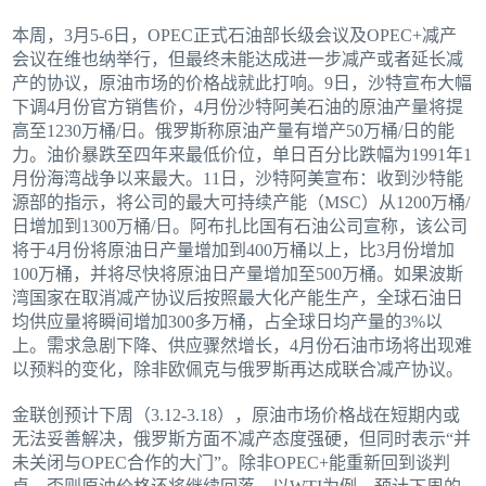
本周，3月5-6日，OPEC正式石油部长级会议及OPEC+减产
会议在维也纳举行，但最终未能达成进一步减产或者延长减
产的协议，原油市场的价格战就此打响。9日，沙特宣布大幅
下调4月份官方销售价，4月份沙特阿美石油的原油产量将提
高至1230万桶/日。俄罗斯称原油产量有增产50万桶/日的能
力。油价暴跌至四年来最低价位，单日百分比跌幅为1991年1
月份海湾战争以来最大。11日，沙特阿美宣布：收到沙特能
源部的指示，将公司的最大可持续产能（MSC）从1200万桶/
日增加到1300万桶/日。阿布扎比国有石油公司宣称，该公司
将于4月份将原油日产量增加到400万桶以上，比3月份增加
100万桶，并将尽快将原油日产量增加至500万桶。如果波斯
湾国家在取消减产协议后按照最大化产能生产，全球石油日
均供应量将瞬间增加300多万桶，占全球日均产量的3%以
上。需求急剧下降、供应骤然增长，4月份石油市场将出现难
以预料的变化，除非欧佩克与俄罗斯再达成联合减产协议。
金联创预计下周（3.12-3.18），原油市场价格战在短期内或
无法妥善解决，俄罗斯方面不减产态度强硬，但同时表示“并
未关闭与OPEC合作的大门”。除非OPEC+能重新回到谈判