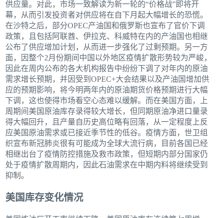
供应量。对此，市场一致解读为新一轮的“价格战”即将开
幕，从而引发投资者对供应将在自下月起大幅增长的恐慌。
在沙特之后，部分OPEC产油国和俄罗斯也宣布了官价下调
政策，且包括阿联酋、伊拉克、科威特在内的产油国也相继
公布了供应增加计划，从而进一步强化了过剩预期。另一方
面，因整个2月份期间中国以外地区疫情扩散形势较为严峻，
因此在周内公布的各大机构报告中纷纷下调了对年内的原油
需求增长预期，并因受到OPEC+大会结果以及产油国增加供
应的预期影响，将今明两年内的原油期货价格预期进行大幅
下调，这也使得市场看空心态难以缓解。而在美国方面，上
周期间美国原油库存录得较大增长，但同期原油净进口量录
得大幅回升，且产量自历史高位略有回落，从一定程度上反
应美国原油需求或已接近季节性的低谷。疫情方面，世卫组
织宣布新冠肺炎很有可能成为全球大流行病，目前各国已经
相继出台了疫情防控措施及救市政策，但短期内部分国家仍
处于疫情扩散周期内，因此石油需求在中期内料将继续受到
抑制。
美国库存变化情况