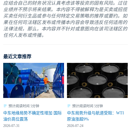
应结合自己的财务状况认真考虑该等投资的固有风险。过往
业绩并不预示将来结果。本内容不得被解释为是买卖或招揽
买卖任何衍生品或参与任何特定交易策略的推荐或要约。如
果在任何司法辖区发布或传播本内容会导致违反任何适用的
法律法规，那么，本内容并不针对或意图向在该司法辖区的
任何人发布或传播。
最近文章推荐
预计阅读时间 5分钟
预计阅读时间 5分钟
中东地缘局势不确定性增加 国际
中东局势升级与航道受阻：WTI
油价高位震荡
原油涨超9%
2026-07-31
2026-07-24