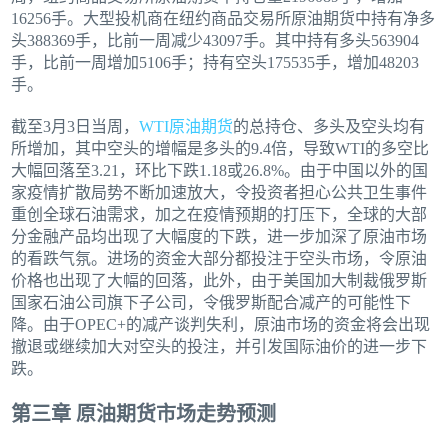
16256手。大型投机商在纽约商品交易所原油期货中持有净多
头388369手，比前一周减少43097手。其中持有多头563904
手，比前一周增加5106手；持有空头175535手，增加48203
手。
截至3月3日当周，
WTI原油期货
的总持仓、多头及空头均有
所增加，其中空头的增幅是多头的9.4倍，导致WTI的多空比
大幅回落至3.21，环比下跌1.18或26.8%。由于中国以外的国
家疫情扩散局势不断加速放大，令投资者担心公共卫生事件
重创全球石油需求，加之在疫情预期的打压下，全球的大部
分金融产品均出现了大幅度的下跌，进一步加深了原油市场
的看跌气氛。进场的资金大部分都投注于空头市场，令原油
价格也出现了大幅的回落，此外，由于美国加大制裁俄罗斯
国家石油公司旗下子公司，令俄罗斯配合减产的可能性下
降。由于OPEC+的减产谈判失利，原油市场的资金将会出现
撤退或继续加大对空头的投注，并引发国际油价的进一步下
跌。
第三章 原油期货市场走势预测