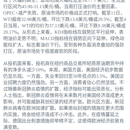
现了大幅的跳空，波动范围大幅拉宽至14.77个美元，主流运
行区间为45.90-31.13美元/桶。当周打压油价的主要因素，
OPEC+减产失败，原油市场的价格战正式打响。截至11日，
WTI报收32.98美元/桶，环比下跌13.8美元/桶或29.5%；截至4
日当周，WTI的均价为37.13美元/桶，环比下跌9.38美元/桶或
20.17%。从形态上来看，KDJ指标线在弱势区平行延伸，表
明油价走势不明；MACD指标线在弱势区向下延伸，绿色动
能柱扩大，标志着油价下行。受到各种负面消息叠加的强劲
打压，原油市场处于极度疲软的阶段。
从投机面来看，投机商在纽约商品交易所轻质原油期货中持
有的净多头减少10%。本周，美国方面，美国经济初步数据
仍显乐观。一方面，失业率回归至50年低点的3.5%，美国企
业招聘力度仍然强劲。另一方面，消费者信心仍然坚挺。不
过随着新冠肺炎疫情的扩散，经济指标可能出现恶化，分析
人士指出，新冠肺炎疫情将在未来数月对美国经济造成更大
影响，并可能威胁其创纪录的经济扩张。欧元区方面，新冠
肺炎病毒在欧洲加速扩散。如果类似封城的措施在更大范围
内实施，将会给经济造成不小冲击。此外，在疫情蔓延之
际，德国出台刺激措施却举棋不定，这使得欧洲经济前景充
满变数。