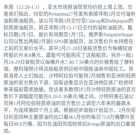
本周（12.26-1.1），亚太市场原油现货均价较上周上涨。交
易商们指出，印尼的Pertamina27号发布表顺寻购3月交付凝析
油和原油船货。该公司寻购3月交付至Cilacap和Balikpapan的
轻质原油船货，其还寻购3月15-17日交付的凝析油船货。截
标日期1月3日，报价有效期至1月7日。俄罗斯Surgutneftegaz
公司以售出两船2月装ESPO原油船货，此次售价升水持稳在
之前的交易价水平。其中2月21-28日装船货售价为每桶较迪
拜报价升水8美元，嘉能可可能购买了这船船货。另外一船2
月24-29日装船货以每桶升水7.40-7.50美元的价格售给了摩科
瑞，摩科瑞预计将这船船货供应给中国炼油商中国化工。贸
易消息人士们指出，沙特阿拉伯可能将2月销售到亚洲的轻质
原油的官方售价下调，因有迹象显示在亚洲地区炼厂检修旺
季来临前需求放缓。受访者多数预计2月沙特轻质原油的官方
售价下调幅度可能在0.20-0.30美元/桶之间。沙特阿美石油公
司将1月阿拉伯轻质原油的官方售价上调至六年来的最高水
平，为连续第四个月上调。根据初步装船计划显示，2月份尼
日利亚四种主要原油的出口量从1月份的每日75.8万桶攀升至
每日88.8万桶，因为在油田完成检修后Bonga原油的出口量增
加。