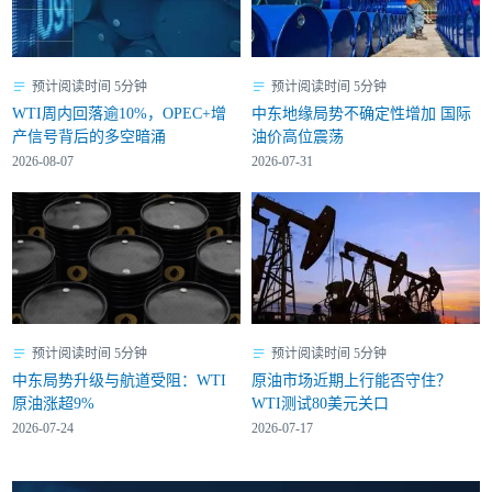
预计阅读时间 5分钟
预计阅读时间 5分钟
WTI周内回落逾10%，OPEC+增
中东地缘局势不确定性增加 国际
产信号背后的多空暗涌
油价高位震荡
2026-08-07
2026-07-31
预计阅读时间 5分钟
预计阅读时间 5分钟
中东局势升级与航道受阻：WTI
原油市场近期上行能否守住？
原油涨超9%
WTI测试80美元关口
2026-07-24
2026-07-17