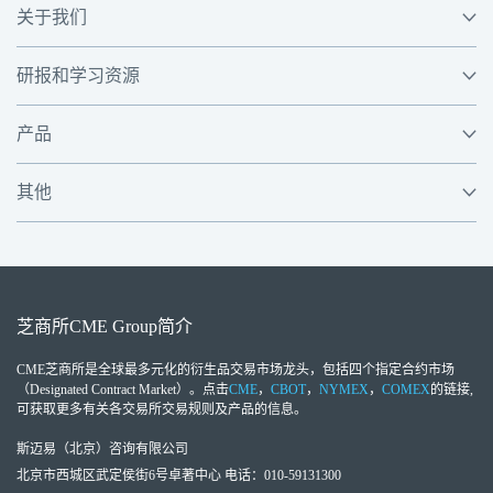
关于我们
研报和学习资源
产品
其他
芝商所
CME Group
简介
CME芝商所
是全球最多元化的衍生品交易市场龙头，包括四个指定合约市场
（Designated Contract Market）。点击
CME
，
CBOT
，
NYMEX
，
COMEX
的链接,
可获取更多有关各交易所交易规则及产品的信息。
斯迈易（北京）咨询有限公司
北京市西城区武定侯街6号卓著中心 电话：010-59131300