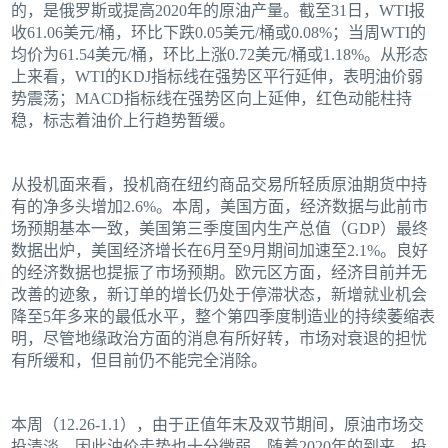
的，是俄罗斯或提高2020年的原油产量。截至31日，WTI报
收61.06美元/桶，环比下跌0.05美元/桶或0.08%；当周WTI的
均价为61.54美元/桶，环比上涨0.72美元/桶或1.18%。从形态
上来看，WTI的KDJ指标线在强势区平行延伸，表明油价弱
势震荡；MACD指标线在强势区向上延伸，红色动能柱持
稳，标志着油价上行趋势暂缓。
从投机面来看，投机商在纽约商品交易所轻质原油期货中持
有的净多头增加2.6%。本周，美国方面，经济数据与此前市
场预期基本一致，美国第三季度国内生产总值（GDP）最终
数据出炉，美国经济增长在6月至9月期间加速至2.1%。良好
的经济数据也提振了市场预期。欧元区方面，经济目前并无
改善的迹象，新订单的增长仍处于停滞状态，新增就业机会
降至5年多来的最低水平，整个第四季度制造业的持续萎缩表
明，尽管地缘政治方面的消息有所好转，市场对衰退的担忧
有所缓和，但目前仍不能完全消除。
本周（12.26-1.1），由于正值年末及双节期间，原油市场交
投清淡，因此油价走势也十分微弱。随着2020年的到来，投