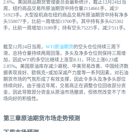
2.6%。美国商品期货管理委员会最新统计，截止12月24日当
周，纽约商品交易所原油期货中持仓量2114661手，减少
51923手。大型投机商在纽约商品交易所原油期货中持有净多
头550077手，比前一周增加13700手。其中持有多头625302
手，比前一周增加13189手；持有空头75225手，减少511手。
截至12月24日当周，
WTI原油期货
的空头仓位持续三周下
滑，总持仓量持续两周回落，多头及净多仓位则保持三周增
加，因此WTI的多空比继续上涨至8.31，环比上涨0.23或
2.85%。美国原油库存减少避税、中美贸易改善、中国经济数
据表现良好、欧佩克+或加深减产力度等一系列因素，对石油
期货市场的气氛形成了有效支撑，因此令多头及净多头部位
持续向好。由于接近年尾，交易商正在调整仓位回收部分资
金，因此导致部分资金从原油市场撤退，但依然改变不了市
场向好的积极性。
第三章原油期货市场走势预测