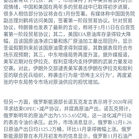
要因素有以下几点：其一，市场保持了对中美贸易谈判的乐
观情绪，中国和美国在两年多的贸易战中已取得初步进展，
很多人相信部分协议将会在1月份签署。有媒体称中国国务院
副总理刘鹤将访问美国，签署第一阶段贸易协议。针对贸易
协议，特朗普也发表了最新的言论，称将于1月15日在白宫签
署第一阶段贸易协议；其二，美国EIA原油库存录得较大降
幅，且该国原油净进口量和炼厂原油加工量出现回升，显示
圣诞假期到来前该国原油需求得到提振，其数据表现符合市
场乐观预期；其三，中东地缘局势再度升温，据外媒报道，
美军近期对在伊拉克、叙利亚境内支持伊朗的武装力量发动
空袭。对此，伊朗外交部谴责美军袭击伊朗在伊拉克和叙利
亚的联合民兵组织，称袭击行为是“恐怖主义行为”，再度紧
张的中东局势令市场对原油供应的担忧增加。
但另一方面，俄罗斯能源部长诺瓦克发言表示将于2020年间
寻求结束OPEC+减产协议，并提高原油产出，诺瓦克预计，
俄罗斯明年的原油产出为5.55-5.65亿吨，这一淡化减产行动
的表态令油价承压。此外，市场消息显示，俄罗斯12月1-26
日原油产出日均1125.2万桶，环比11月录得微幅上涨。俄罗
斯能源部曾在本月月初发布的信息显示，俄罗斯11月石油产