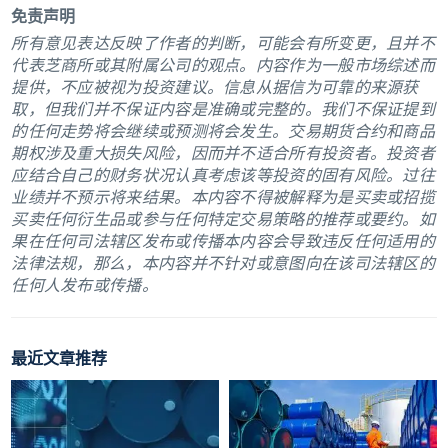
免责声明
所有意见表达反映了作者的判断，可能会有所变更，且并不
代表芝商所或其附属公司的观点。内容作为一般市场综述而
提供，不应被视为投资建议。信息从据信为可靠的来源获
取，但我们并不保证内容是准确或完整的。我们不保证提到
的任何走势将会继续或预测将会发生。交易期货合约和商品
期权涉及重大损失风险，因而并不适合所有投资者。投资者
应结合自己的财务状况认真考虑该等投资的固有风险。过往
业绩并不预示将来结果。本内容不得被解释为是买卖或招揽
买卖任何衍生品或参与任何特定交易策略的推荐或要约。如
果在任何司法辖区发布或传播本内容会导致违反任何适用的
法律法规，那么，本内容并不针对或意图向在该司法辖区的
任何人发布或传播。
最近文章推荐