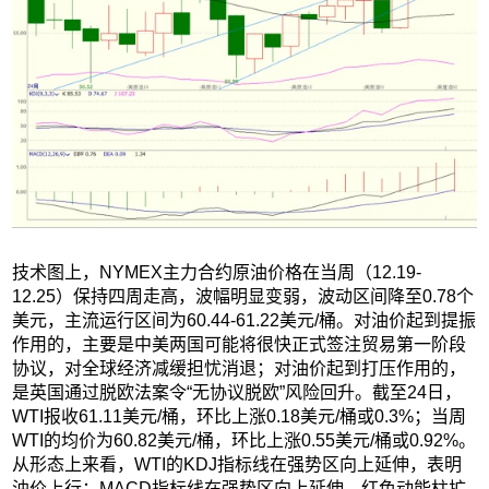
技术图上，NYMEX主力合约原油价格在当周（12.19-
12.25）保持四周走高，波幅明显变弱，波动区间降至0.78个
美元，主流运行区间为60.44-61.22美元/桶。对油价起到提振
作用的，主要是中美两国可能将很快正式签注贸易第一阶段
协议，对全球经济减缓担忧消退；对油价起到打压作用的，
是英国通过脱欧法案令“无协议脱欧”风险回升。截至24日，
WTI报收61.11美元/桶，环比上涨0.18美元/桶或0.3%；当周
WTI的均价为60.82美元/桶，环比上涨0.55美元/桶或0.92%。
从形态上来看，WTI的KDJ指标线在强势区向上延伸，表明
油价上行；MACD指标线在强势区向上延伸，红色动能柱扩