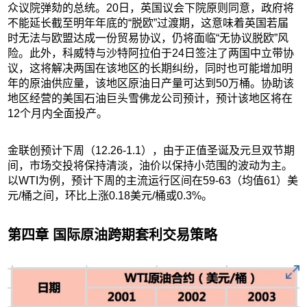
众议院弹劾的总统。20日，英国议会下院原则同意，政府将
不能延长截至明年年底的“脱欧”过渡期，这意味着英国若届
时无法与欧盟达成一份贸易协议，仍将面临“无协议脱欧”风
险。此外，科威特与沙特阿拉伯于24日签注了两国中立带协
议，这将解决两国在该地区的长期纠纷，同时也可能增加明
年的原油供应量，该地区原油日产量可达到50万桶。协助该
地区经营的美国石油巨头雪佛龙公司预计，预计该地区将在
12个月内全面投产。
金联创预计下周（12.26-1.1），由于正值圣诞及元旦双节期
间，市场交投将保持清淡，油价以保持小范围的波动为主。
以WTI为例，预计下周的主流运行区间在59-63（均值61）美
元/桶之间，环比上涨0.18美元/桶或0.3%。
第四章 国际原油跨期套利交易策略