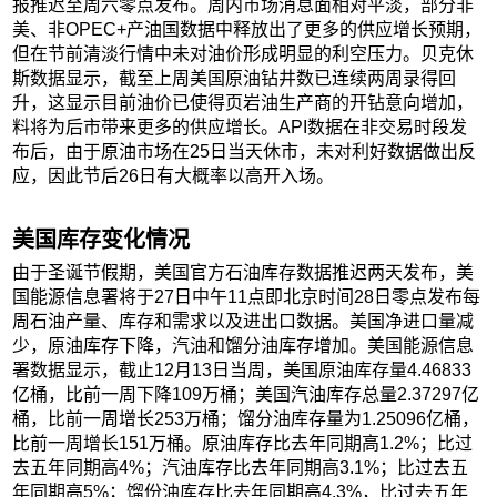
报推迟至周六零点发布。周内市场消息面相对平淡，部分非
美、非OPEC+产油国数据中释放出了更多的供应增长预期，
但在节前清淡行情中未对油价形成明显的利空压力。贝克休
斯数据显示，截至上周美国原油钻井数已连续两周录得回
升，这显示目前油价已使得页岩油生产商的开钻意向增加，
料将为后市带来更多的供应增长。API数据在非交易时段发
布后，由于原油市场在25日当天休市，未对利好数据做出反
应，因此节后26日有大概率以高开入场。
美国库存变化情况
由于圣诞节假期，美国官方石油库存数据推迟两天发布，美
国能源信息署将于27日中午11点即北京时间28日零点发布每
周石油产量、库存和需求以及进出口数据。美国净进口量减
少，原油库存下降，汽油和馏分油库存增加。美国能源信息
署数据显示，截止12月13日当周，美国原油库存量4.46833
亿桶，比前一周下降109万桶；美国汽油库存总量2.37297亿
桶，比前一周增长253万桶；馏分油库存量为1.25096亿桶，
比前一周增长151万桶。原油库存比去年同期高1.2%；比过
去五年同期高4%；汽油库存比去年同期高3.1%；比过去五
年同期高5%；馏份油库存比去年同期高4.3%，比过去五年