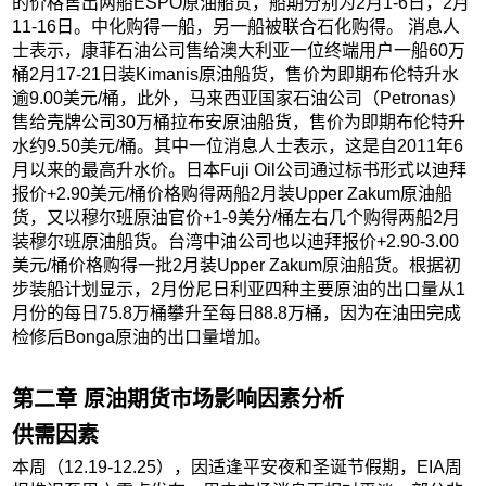
的价格售出两船ESPO原油船货，船期分别为2月1-6日，2月
11-16日。中化购得一船，另一船被联合石化购得。 消息人
士表示，康菲石油公司售给澳大利亚一位终端用户一船60万
桶2月17-21日装Kimanis原油船货，售价为即期布伦特升水
逾9.00美元/桶，此外，马来西亚国家石油公司（Petronas）
售给壳牌公司30万桶拉布安原油船货，售价为即期布伦特升
水约9.50美元/桶。其中一位消息人士表示，这是自2011年6
月以来的最高升水价。日本Fuji Oil公司通过标书形式以迪拜
报价+2.90美元/桶价格购得两船2月装Upper Zakum原油船
货，又以穆尔班原油官价+1-9美分/桶左右几个购得两船2月
装穆尔班原油船货。台湾中油公司也以迪拜报价+2.90-3.00
美元/桶价格购得一批2月装Upper Zakum原油船货。根据初
步装船计划显示，2月份尼日利亚四种主要原油的出口量从1
月份的每日75.8万桶攀升至每日88.8万桶，因为在油田完成
检修后Bonga原油的出口量增加。
第二章 原油期货市场影响因素分析
供需因素
本周（12.19-12.25），因适逢平安夜和圣诞节假期，EIA周