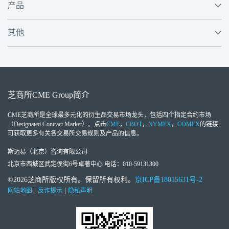
产品
其他
芝商所
CME Group
简介
CME芝商所
是全球最多元化的衍生品交易市场龙头，包括四个指定合约市场
（Designated Contract Market）。点击
CME
，
CBOT
，
NYMEX
，
COMEX
的链接,
可获取更多有关各交易所交易规则及产品的信息。
斯迈易（北京）咨询有限公司
北京市西城区武定侯街6号卓著中心 电话：010-59131300
©2026芝商所版权所有。保留所有权利。
京ICP备18015631号-2
|
|
网站地图
反诈提示
隐私声明