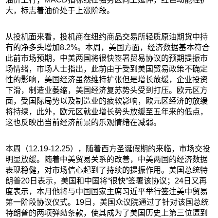
大，标志着油价处于上涨阶段。
从投机面来看，投机商在纽约商品交易所轻质原油期货中持
有的净多头增加8.2%。本周，美国方面，经济数据基本符合
此前市场预期，中美两国将很快签署贸易协议的预期提振市
场情绪，市场人士指出，此前由于受到美国贸易政策不确定
性的影响，美国经济虽然维持扩张但是增长放缓，企业投资
下滑，制造业萎缩，美国经济复苏势头受到打压。欧元区方
面，受国际局势以及制造业的疲软影响，欧元区经济的放缓
将持续，此外，欧元区就业增长势头放缓至五年来的低点，
这也反映出当前经济前景的乐观情绪在减弱。
本周（12.19-12.25），随着西方圣诞假期的来临，市场交投
明显放缓。随着中美贸易关系的改善，中美两国的经济数据
表现稳健，对市场信心起到了持续的提振作用。美国总统特
朗普20日表示，美国和中国将“很快”签署该协议；24日又再
度表示，本月他将与中国国家主席习近平举行签注美中贸易
第一阶段协议仪式。19日，美国众议院通过了针对该国总统
特朗普的两项弹劾条款，使其成为了美国历史上第三位遭到