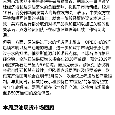
素为市场预期中美将很快签署贸易协议，削减这一事件对全
球经济增长及原油需求的负面影响，提振了市场情绪。12月
19日，商务部新闻发言人高峰在发布会上表示，中美双方在
平等和相互尊重的基础上，就第一阶段经贸协议文本达成一
致，美方将履行部分取消对华产品拟加征和以加征关税的相
关承诺，双方经贸团队正在就协议签署等后续工作密切沟
通。
但另一方面，原油供过于求的忧虑仍未散去，OPEC+的减产
后续不明以及产油地的增加，进一步加深了市场对于原油供
过于求的担忧。俄罗斯能源部长诺瓦克称，全球石油价格已
经企稳，全球石油供应增长将会在2020年放缓，预计2019年
间俄罗斯石油产量为5.6亿吨。诺瓦克表示，欧佩克+协议将
会尽可能延长其有效性，但欧佩克成员国以及俄罗斯等非欧
佩克产油国可能会在明年3月份的一次会议上考虑放松产量限
制。与此同时，科威特表示和沙特在“中立区”的争端有望在
今年年底解决。两国若能在当地合作产油，这将为市场带来
至多50万桶/日的原油供应。
本周原油现货市场回顾