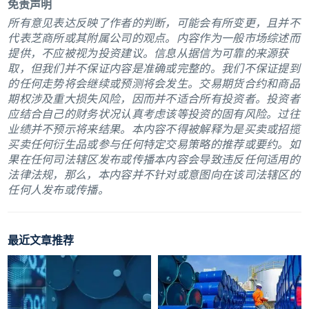
免责声明
所有意见表达反映了作者的判断，可能会有所变更，且并不
代表芝商所或其附属公司的观点。内容作为一般市场综述而
提供，不应被视为投资建议。信息从据信为可靠的来源获
取，但我们并不保证内容是准确或完整的。我们不保证提到
的任何走势将会继续或预测将会发生。交易期货合约和商品
期权涉及重大损失风险，因而并不适合所有投资者。投资者
应结合自己的财务状况认真考虑该等投资的固有风险。过往
业绩并不预示将来结果。本内容不得被解释为是买卖或招揽
买卖任何衍生品或参与任何特定交易策略的推荐或要约。如
果在任何司法辖区发布或传播本内容会导致违反任何适用的
法律法规，那么，本内容并不针对或意图向在该司法辖区的
任何人发布或传播。
最近文章推荐