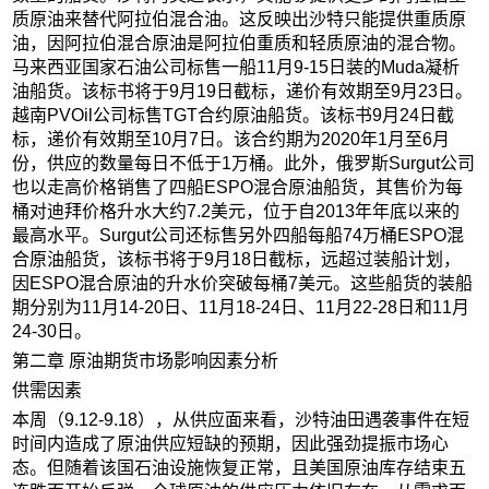
质原油来替代阿拉伯混合油。这反映出沙特只能提供重质原
油，因阿拉伯混合原油是阿拉伯重质和轻质原油的混合物。
马来西亚国家石油公司标售一船11月9-15日装的Muda凝析
油船货。该标书将于9月19日截标，递价有效期至9月23日。
越南PVOil公司标售TGT合约原油船货。该标书9月24日截
标，递价有效期至10月7日。该合约期为2020年1月至6月
份，供应的数量每日不低于1万桶。此外，俄罗斯Surgut公司
也以走高价格销售了四船ESPO混合原油船货，其售价为每
桶对迪拜价格升水大约7.2美元，位于自2013年年底以来的
最高水平。Surgut公司还标售另外四船每船74万桶ESPO混
合原油船货，该标书将于9月18日截标，远超过装船计划，
因ESPO混合原油的升水价突破每桶7美元。这些船货的装船
期分别为11月14-20日、11月18-24日、11月22-28日和11月
24-30日。
第二章 原油期货市场影响因素分析
供需因素
本周（9.12-9.18），从供应面来看，沙特油田遇袭事件在短
时间内造成了原油供应短缺的预期，因此强劲提振市场心
态。但随着该国石油设施恢复正常，且美国原油库存结束五