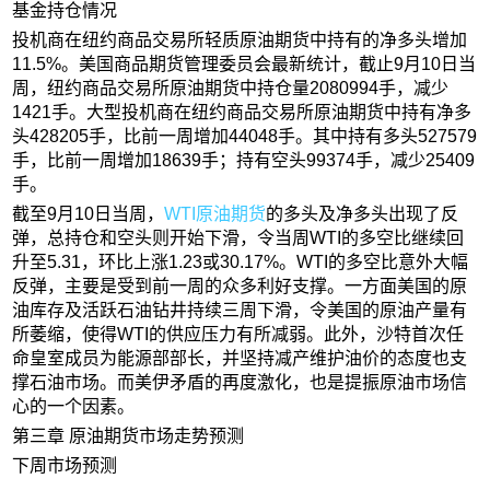
基金持仓情况
投机商在纽约商品交易所轻质原油期货中持有的净多头增加
11.5%。美国商品期货管理委员会最新统计，截止9月10日当
周，纽约商品交易所原油期货中持仓量2080994手，减少
1421手。大型投机商在纽约商品交易所原油期货中持有净多
头428205手，比前一周增加44048手。其中持有多头527579
手，比前一周增加18639手；持有空头99374手，减少25409
手。
截至9月10日当周，
WTI原油期货
的多头及净多头出现了反
弹，总持仓和空头则开始下滑，令当周WTI的多空比继续回
升至5.31，环比上涨1.23或30.17%。WTI的多空比意外大幅
反弹，主要是受到前一周的众多利好支撑。一方面美国的原
油库存及活跃石油钻井持续三周下滑，令美国的原油产量有
所萎缩，使得WTI的供应压力有所减弱。此外，沙特首次任
命皇室成员为能源部部长，并坚持减产维护油价的态度也支
撑石油市场。而美伊矛盾的再度激化，也是提振原油市场信
心的一个因素。
第三章 原油期货市场走势预测
下周市场预测