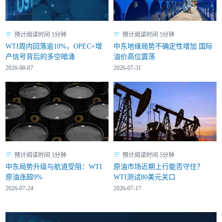
预计阅读时间 5分钟
预计阅读时间 5分钟
WTI周内回落逾10%，OPEC+增
中东地缘局势不确定性增加 国际
产信号背后的多空暗涌
油价高位震荡
2026-08-07
2026-07-31
预计阅读时间 5分钟
预计阅读时间 5分钟
中东局势升级与航道受阻：WTI
原油市场近期上行能否守住？
原油涨超9%
WTI测试80美元关口
2026-07-24
2026-07-17