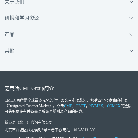
关于我们
研报和学习资源
产品
其他
芝商所
CME Group
简介
CME芝商所
是全球最多元化的衍生品交易市场龙头，包括四个指定合约市场
（Designated Contract Market）。点击
CME
，
CBOT
，
NYMEX
，
COMEX
的链接,
可获取更多有关各交易所交易规则及产品的信息。
斯迈易（北京）咨询有限公司
北京市西城区武定侯街6号卓著中心 电话：010-59131300