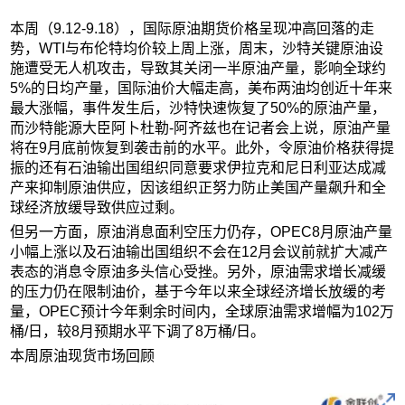
本周（9.12-9.18），国际原油期货价格呈现冲高回落的走
势，WTI与布伦特均价较上周上涨，周末，沙特关键原油设
施遭受无人机攻击，导致其关闭一半原油产量，影响全球约
5%的日均产量，国际油价大幅走高，美布两油均创近十年来
最大涨幅，事件发生后，沙特快速恢复了50%的原油产量，
而沙特能源大臣阿卜杜勒-阿齐兹也在记者会上说，原油产量
将在9月底前恢复到袭击前的水平。此外，令原油价格获得提
振的还有石油输出国组织同意要求伊拉克和尼日利亚达成减
产来抑制原油供应，因该组织正努力防止美国产量飙升和全
球经济放缓导致供应过剩。
但另一方面，原油消息面利空压力仍存，OPEC8月原油产量
小幅上涨以及石油输出国组织不会在12月会议前就扩大减产
表态的消息令原油多头信心受挫。另外，原油需求增长减缓
的压力仍在限制油价，基于今年以来全球经济增长放缓的考
量，OPEC预计今年剩余时间内，全球原油需求增幅为102万
桶/日，较8月预期水平下调了8万桶/日。
本周原油现货市场回顾