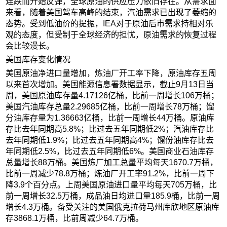
连跌而开始反弹，全球原油的供应压力依旧存在。从需求面
来看，随着美国驾车高峰的结束，汽油需求已出现了萎缩的
态势。受到低油价的提振，IEA对于原油后市需求持相对乐
观的态度，但受制于全球经济的担忧，原油需求的恢复过程
会比较漫长。
美国库存变化情况
美国原油净进口量增加，炼油厂开工率下降，原油库存五周
以来首次增加。美国能源信息署数据显示，截止9月13日当
周，美国原油库存量4.17126亿桶，比前一周增长106万桶；
美国汽油库存总量2.29685亿桶，比前一周增长78万桶；馏
分油库存量为1.36663亿桶，比前一周增长44万桶。原油库
存比去年同期高5.8%；比过去五年同期低2%；汽油库存比
去年同期低1.9%；比过去五年同期高4%；馏份油库存比去
年同期低2.5%，比过去五年同期低6%。美国商业石油库存
总量增长88万桶。美国炼厂加工总量平均每天1670.7万桶，
比前一周减少78.8万桶；炼油厂开工率91.2%，比前一周下
降3.9个百分点。上周美国原油进口量平均每天705万桶，比
前一周增长32.5万桶，成品油日均进口量185.9桶，比前一周
增长4.3万桶。备受关注的美国俄克拉荷马州库欣地区原油库
存3868.1万桶，比前周减少64.7万桶。