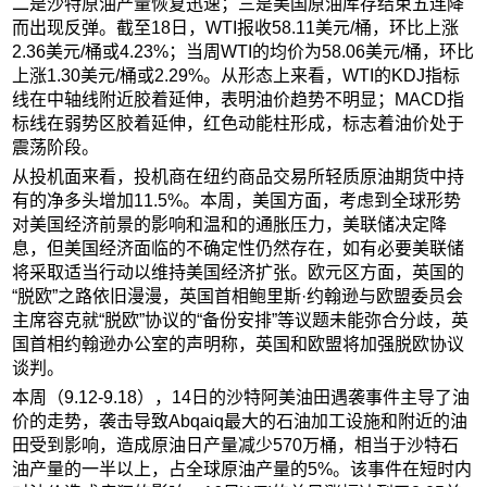
二是沙特原油产量恢复迅速；三是美国原油库存结束五连降
而出现反弹。截至18日，WTI报收58.11美元/桶，环比上涨
2.36美元/桶或4.23%；当周WTI的均价为58.06美元/桶，环比
上涨1.30美元/桶或2.29%。从形态上来看，WTI的KDJ指标
线在中轴线附近胶着延伸，表明油价趋势不明显；MACD指
标线在弱势区胶着延伸，红色动能柱形成，标志着油价处于
震荡阶段。
从投机面来看，投机商在纽约商品交易所轻质原油期货中持
有的净多头增加11.5%。本周，美国方面，考虑到全球形势
对美国经济前景的影响和温和的通胀压力，美联储决定降
息，但美国经济面临的不确定性仍然存在，如有必要美联储
将采取适当行动以维持美国经济扩张。欧元区方面，英国的
“脱欧”之路依旧漫漫，英国首相鲍里斯·约翰逊与欧盟委员会
主席容克就“脱欧”协议的“备份安排”等议题未能弥合分歧，英
国首相约翰逊办公室的声明称，英国和欧盟将加强脱欧协议
谈判。
本周（9.12-9.18），14日的沙特阿美油田遇袭事件主导了油
价的走势，袭击导致Abqaiq最大的石油加工设施和附近的油
田受到影响，造成原油日产量减少570万桶，相当于沙特石
油产量的一半以上，占全球原油产量的5%。该事件在短时内