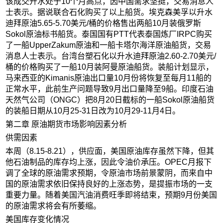
该成交升水处于10个月高点，因中国需求坚挺，交易消息人
士表示。据说联合石化购买了以上船货。埃克森美孚以升水
迪拜原油5.65-5.70美元/桶的价格售出两船10月装俄罗斯
Sokol原油标书船货。泰国国有PTT代表泰国炼厂IRPC购买
了一船UpperZakum原油和一船卡塔尔海洋原油船货，交易
消息人士表示。台湾台塑石化以升水迪拜原油2.60-2.70美元/
桶的价格购买了一船10月装阿曼原油船货。装船计划显示，
马来西亚的Kimanis原油出口量10月份将恢复至每月11船的
正常水平，此前生产问题导致9月出口量降至9船。印度石油
天然气公司（ONGC）把8月20日截标的一船Sokol原油船货
的装船日期从10月25-31日改为10月29-11月4日。
第二章 原油期货市场影响因素分析
供需因素
本周（8.15-8.21），供应面，美国原油库存虽然下降，但其
他石油制品的库存均上涨，因此令油价承压。OPEC月报下
调了全球的原油需求预期，令原油市场前景蒙阴，而来自中
国的原油需求依旧保持良好的上涨态势，是提振市场的一支
重要力量。随着美国汽油消费旺季即将结束，预期9月份美国
的原油需求将会有所萎缩。
美国库存变化情况