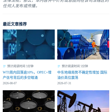
法律法规，那么，本内容并不针对或意图向在该司法辖区的
任何人发布或传播。
最近文章推荐
预计阅读时间 5分钟
预计阅读时间 5分钟
WTI周内回落逾10%，OPEC+增
中东地缘局势不确定性增加 国际
产信号背后的多空暗涌
油价高位震荡
2026-08-07
2026-07-31