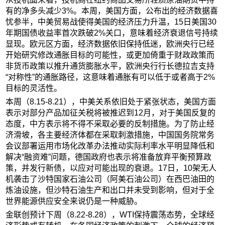
有的净多头减少3%。本周，美国方面，公布出的经济数据喜
忧参半，中美贸易战使得美国的经济压力升温，15日美国30
年期国债收益率首次跌破2%关口，意味着经济衰退信号持续
显现。欧元区方面，经济数据依旧保持低迷，欧洲央行已经
开始研究修改通胀目标的可能性，或更加倚重于财政政策而
非货币政策以推升通货膨胀水平，欧洲央行行长德拉吉支持
“对称性”的通胀路径，这意味着通胀有可以低于或者高于2%
目标的灵活性。
本周（8.15-8.21），中美关系依旧处于紧张状态，美国方面
表示对部分产品加征关税将被推迟到12月，对于美国反复的
态度，中方表示将不得不采取必要的反制措施。为了防止经
济滑坡，各主要经济体都在采取刺激措施，中国国务院常务
会议部署运用市场化改革办法推动实际利率水平明显降低和
解决“融资难”问题，德国政府也表示将准备放弃平衡预算政
策，并发行新债，以应对可能出现的衰退。17日，10架无人
机袭击了沙特国家石油公司（阿美石油公司）在西巴油田的
炼油设施，但沙特石油生产和出口并未受到影响，但对于全
世界能源供应安全来说仍是一种威胁。
金联创预计下周（8.22-8.28），WTI保持震荡态势，全球经