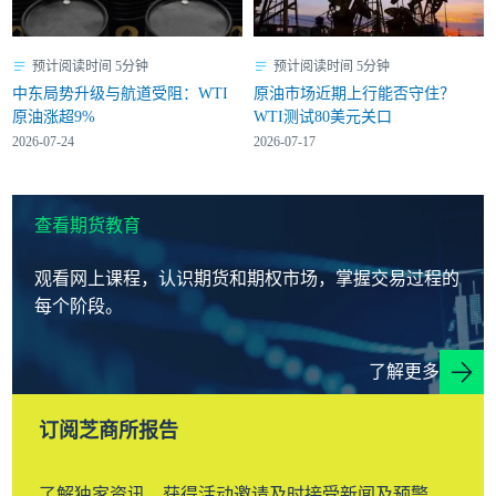
预计阅读时间 5分钟
预计阅读时间 5分钟
中东局势升级与航道受阻：WTI
原油市场近期上行能否守住？
原油涨超9%
WTI测试80美元关口
2026-07-24
2026-07-17
查看期货教育
观看网上课程，认识期货和期权市场，掌握交易过程的
每个阶段。
了解更多
订阅芝商所报告
了解独家资讯，获得活动邀请及时接受新闻及预警。