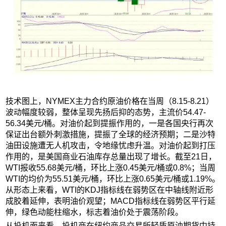
技术图上，NYMEX主力合约原油价格在当周（8.15-8.21）
波动幅度较弱，整体呈现先扬后抑的态势，主流价54.47-
56.34美元/桶。对油价起到提振作用的，一是各国央行再次
保证出台额外刺激措施，提振了全球的经济预期；二是沙特
油田设施遭无人机攻击，令地缘忧虑升温。对油价起到打压
作用的，是美国商业石油库存总量出现了增长。截至21日，
WTI报收55.68美元/桶，环比上涨0.45美元/桶或0.8%；当周
WTI的均价为55.51美元/桶，环比上涨0.65美元/桶或1.19%。
从形态上来看，WTI的KDJ指标线在弱势区在中轴线附近形
成胶着延伸，表明油价观望；MACD指标线在弱势区平行延
伸，绿色动能柱缩水，标志着油价处于震荡阶段。
从投机面来看，投机商在纽约商品交易所轻质原油期货中持