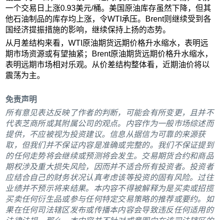
一个交易日上涨0.93美元/桶。美国原油库存虽然下降，但其
他石油制品的库存均上涨，令WTI承压。Brent则继续受到各
国经济提振措施的影响，继续保持上扬的态势。
从月差结构来看，WTI原油期货远期价格升水缩水，表明远
期市场资源或有望抽紧；Brent原油期货远期价格升水缩水，
表明远期市场相对乐观。从价差结构整体看，近期油价将以
震荡为主。
免责声明
所有意见表达反映了作者的判断，可能会有所变更，且并不
代表芝商所或其附属公司的观点。内容作为一般市场综述而
提供，不应被视为投资建议。信息从据信为可靠的来源获
取，但我们并不保证内容是准确或完整的。我们不保证提到
的任何走势将会继续或预测将会发生。交易期货合约和商品
期权涉及重大损失风险，因而并不适合所有投资者。投资者
应结合自己的财务状况认真考虑该等投资的固有风险。过往
业绩并不预示将来结果。本内容不得被解释为是买卖或招揽
买卖任何衍生品或参与任何特定交易策略的推荐或要约。如
果在任何司法辖区发布或传播本内容会导致违反任何适用的