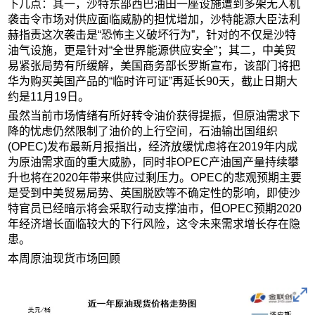
下几点：其一，沙特东部西巴油田一座设施遭到多架无人机
袭击令市场对供应面临威胁的担忧增加，沙特能源大臣法利
赫指责这次袭击是“恐怖主义破坏行为”，针对的不仅是沙特
油气设施，更是针对“全世界能源供应安全”；其二，中美贸
易紧张局势有所缓解，美国商务部长罗斯宣布，该部门将把
华为购买美国产品的“临时许可证”再延长90天，截止日期大
约是11月19日。
虽然当前市场情绪有所好转令油价获得提振，但原油需求下
降的忧虑仍然限制了油价的上行空间，石油输出国组织
(OPEC)发布最新月报指出，经济放缓忧虑将在2019年内成
为原油需求面的重大威胁，同时非OPEC产油国产量持续攀
升也将在2020年带来供应过剩压力。OPEC的悲观预期主要
是受到中美贸易局势、英国脱欧等不确定性的影响，即使沙
特官员已经暗示将会采取行动支撑油市，但OPEC预期2020
年经济增长面临较大的下行风险，这令未来需求增长存在隐
患。
本周原油现货市场回顾