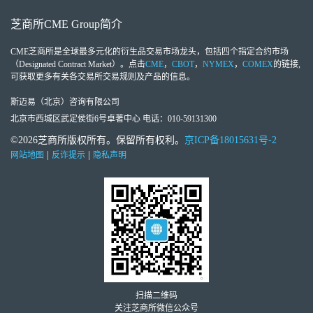
芝商所
CME Group
简介
CME芝商所
是全球最多元化的衍生品交易市场龙头，包括四个指定合约市场
（Designated Contract Market）。点击
CME
，
CBOT
，
NYMEX
，
COMEX
的链接,
可获取更多有关各交易所交易规则及产品的信息。
斯迈易（北京）咨询有限公司
北京市西城区武定侯街6号卓著中心 电话：010-59131300
©2026芝商所版权所有。保留所有权利。
京ICP备18015631号-2
|
|
网站地图
反诈提示
隐私声明
扫描二维码
关注芝商所微信公众号