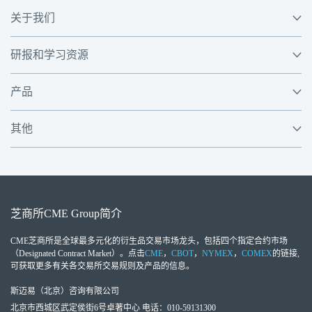
关于我们
研报和学习资源
产品
其他
芝商所
CME Group
简介
CME芝商所
是全球最多元化的衍生品交易市场龙头，包括四个指定合约市场
（Designated Contract Market）。点击
CME
，
CBOT
，
NYMEX
，
COMEX
的链接,
可获取更多有关各交易所交易规则及产品的信息。
斯迈易（北京）咨询有限公司
北京市西城区武定侯街6号卓著中心 电话：010-59131300