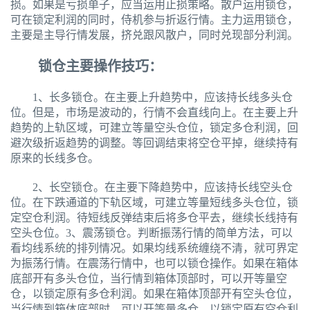
损。如果是亏损单子，应当运用止损策略。散户运用锁仓，
可在锁定利润的同时，侍机参与折返行情。主力运用锁仓，
主要是主导行情发展，挤兑跟风散户，同时兑现部分利润。
锁仓主要操作技巧：
1、长多锁仓。在主要上升趋势中，应该持长线多头仓
位。但是，市场是波动的，行情不会直线向上。在主要上升
趋势的上轨区域，可建立等量空头仓位，锁定多仓利润，回
避次级折返趋势的调整。等回调结束将空仓平掉，继续持有
原来的长线多仓。
2、长空锁仓。在主要下降趋势中，应该持长线空头仓
位。在下跌通道的下轨区域，可建立等量短线多头仓位，锁
定空仓利润。待短线反弹结束后将多仓平去，继续长线持有
空头仓位。3、震荡锁仓。判断振荡行情的简单方法，可以
看均线系统的排列情况。如果均线系统缠绕不清，就可界定
为振荡行情。在震荡行情中，也可以锁仓操作。如果在箱体
底部开有多头仓位，当行情到箱体顶部时，可以开等量空
仓，以锁定原有多仓利润。如果在箱体顶部开有空头仓位，
当行情到箱体底部时，可以开等量多仓，以锁定原有空仓利