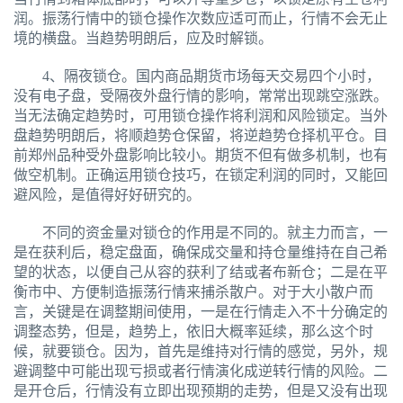
润。振荡行情中的锁仓操作次数应适可而止，行情不会无止
境的横盘。当趋势明朗后，应及时解锁。
4、隔夜锁仓。国内商品期货市场每天交易四个小时，
没有电子盘，受隔夜外盘行情的影响，常常出现跳空涨跌。
当无法确定趋势时，可用锁仓操作将利润和风险锁定。当外
盘趋势明朗后，将顺趋势仓保留，将逆趋势仓择机平仓。目
前郑州品种受外盘影响比较小。期货不但有做多机制，也有
做空机制。正确运用锁仓技巧，在锁定利润的同时，又能回
避风险，是值得好好研究的。
不同的资金量对锁仓的作用是不同的。就主力而言，一
是在获利后，稳定盘面，确保成交量和持仓量维持在自己希
望的状态，以便自己从容的获利了结或者布新仓；二是在平
衡市中、方便制造振荡行情来捕杀散户。对于大小散户而
言，关键是在调整期间使用，一是在行情走入不十分确定的
调整态势，但是，趋势上，依旧大概率延续，那么这个时
候，就要锁仓。因为，首先是维持对行情的感觉，另外，规
避调整中可能出现亏损或者行情演化成逆转行情的风险。二
是开仓后，行情没有立即出现预期的走势，但是又没有出现