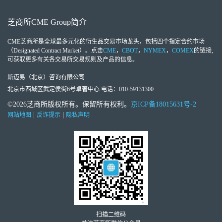
芝商所
CME Group
简介
CME芝商所
是全球最多元化的衍生品交易市场龙头，包括四个指定合约市场
（Designated Contract Market）。点击
CME
，
CBOT
，
NYMEX
，
COMEX
的链接,
可获取更多有关各交易所交易规则及产品的信息。
斯迈易（北京）咨询有限公司
北京市西城区武定侯街6号卓著中心 电话：010-59131300
©2026芝商所版权所有。保留所有权利。
京ICP备18015631号-2
|
|
网站地图
反诈提示
隐私声明
扫描二维码