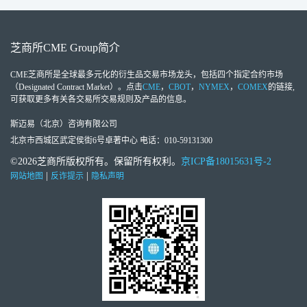
芝商所
CME Group
简介
CME芝商所
是全球最多元化的衍生品交易市场龙头，包括四个指定合约市场
（Designated Contract Market）。点击
CME
，
CBOT
，
NYMEX
，
COMEX
的链接,
可获取更多有关各交易所交易规则及产品的信息。
斯迈易（北京）咨询有限公司
北京市西城区武定侯街6号卓著中心 电话：010-59131300
©2026芝商所版权所有。保留所有权利。
京ICP备18015631号-2
|
|
网站地图
反诈提示
隐私声明