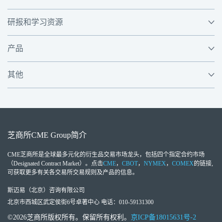
研报和学习资源
产品
其他
芝商所
CME Group
简介
CME芝商所
是全球最多元化的衍生品交易市场龙头，包括四个指定合约市场
（Designated Contract Market）。点击
CME
，
CBOT
，
NYMEX
，
COMEX
的链接,
可获取更多有关各交易所交易规则及产品的信息。
斯迈易（北京）咨询有限公司
北京市西城区武定侯街6号卓著中心 电话：010-59131300
©2026芝商所版权所有。保留所有权利。
京ICP备18015631号-2