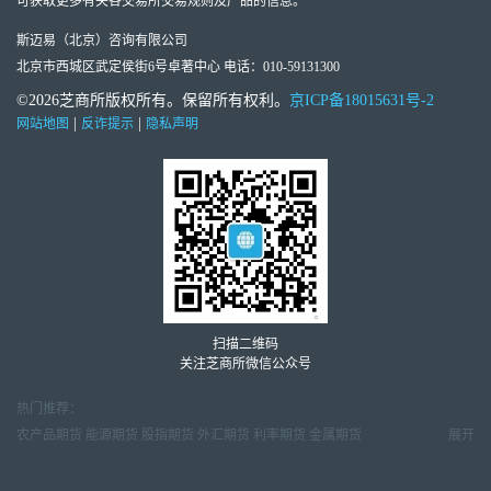
可获取更多有关各交易所交易规则及产品的信息。
斯迈易（北京）咨询有限公司
北京市西城区武定侯街6号卓著中心 电话：010-59131300
©2026芝商所版权所有。保留所有权利。
京ICP备18015631号-2
|
|
网站地图
反诈提示
隐私声明
扫描二维码
关注芝商所微信公众号
热门推荐：
农产品期货
能源期货
股指期货
外汇期货
利率期货
金属期货
展开
金属市场周报
天然气市场月报
原油市场周报
外汇交易周报
期货市场研报
期货行情数据
期货教育视频