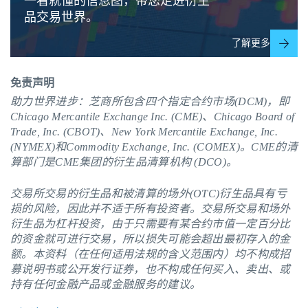
一看就懂的信息图，带您走进衍生
品交易世界。
了解更多
免责声明
助力世界进步：芝商所包含四个指定合约市场(DCM)，即
Chicago Mercantile Exchange Inc. (CME)、Chicago Board of
Trade, Inc. (CBOT)、New York Mercantile Exchange, Inc.
(NYMEX)和Commodity Exchange, Inc. (COMEX)。
CME
的清
算部门是CME集团的衍生品清算机构 (DCO)。
交易所交易的衍生品和被清算的场外(OTC)衍生品具有亏
损的风险，因此并不适于所有投资者。交易所交易和场外
衍生品为杠杆投资，由于只需要有某合约市值一定百分比
的资金就可进行交易，所以损失可能会超出最初存入的金
额。本资料（在任何适用法规的含义范围内）均不构成招
募说明书或公开发行证券，也不构成任何买入、卖出、或
持有任何金融产品或金融服务的建议。