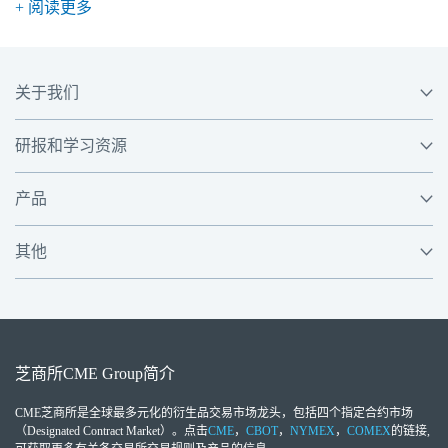
+ 阅读更多
关于我们
研报和学习资源
产品
其他
芝商所
CME Group
简介
CME芝商所
是全球最多元化的衍生品交易市场龙头，包括四个指定合约市场
（Designated Contract Market）。点击
CME
，
CBOT
，
NYMEX
，
COMEX
的链接,