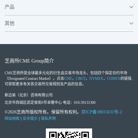
产品
其他
芝商所
CME Group
简介
CME芝商所
是全球最多元化的衍生品交易市场龙头，包括四个指定合约市场
（Designated Contract Market）。点击
CME
，
CBOT
，
NYMEX
，
COMEX
的链接,
可获取更多有关各交易所交易规则及产品的信息。
斯迈易（北京）咨询有限公司
北京市西城区武定侯街6号卓著中心 电话：010-59131300
©2026芝商所版权所有。保留所有权利。
京ICP备18015631号-2
|
|
网站地图
反诈提示
隐私声明