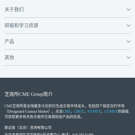
关于我们
研报和学习资源
产品
其他
芝商所
CME Group
简介
CME芝商所
是全球最多元化的衍生品交易市场龙头，包括四个指定合约市场
（Designated Contract Market）。点击
CME
，
CBOT
，
NYMEX
，
COMEX
的链接,
可获取更多有关各交易所交易规则及产品的信息。
斯迈易（北京）咨询有限公司