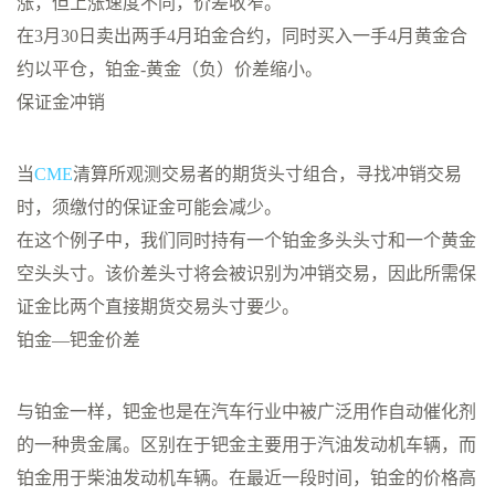
涨，但上涨速度不同，价差收窄。
在3月30日卖出两手4月珀金合约，同时买入一手4月黄金合
约以平仓，铂金-黄金（负）价差缩小。
保证金冲销
当
CME
清算所观测交易者的期货头寸组合，寻找冲销交易
时，须缴付的保证金可能会减少。
在这个例子中，我们同时持有一个铂金多头头寸和一个黄金
空头头寸。该价差头寸将会被识别为冲销交易，因此所需保
证金比两个直接期货交易头寸要少。
铂金—钯金价差
与铂金一样，钯金也是在汽车行业中被广泛用作自动催化剂
的一种贵金属。区别在于钯金主要用于汽油发动机车辆，而
铂金用于柴油发动机车辆。在最近一段时间，铂金的价格高