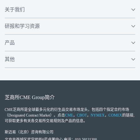
关于我们
研报和学习资源
产品
其他
芝商所
CME Group
简介
CME芝商所
是全球最多元化的衍生品交易市场龙头，包括四个指定合约市场
（Designated Contract Market）。点击
CME
，
CBOT
，
NYMEX
，
COMEX
的链接,
可获取更多有关各交易所交易规则及产品的信息。
斯迈易（北京）咨询有限公司
北京市西城区武定侯街6号卓著中心 电话：010-59131300