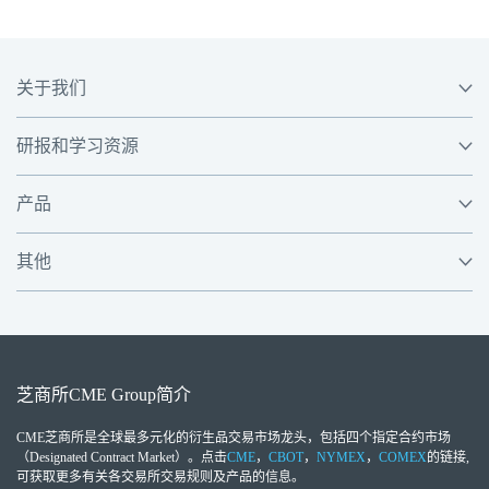
关于我们
研报和学习资源
产品
其他
芝商所
CME Group
简介
CME芝商所
是全球最多元化的衍生品交易市场龙头，包括四个指定合约市场
（Designated Contract Market）。点击
CME
，
CBOT
，
NYMEX
，
COMEX
的链接,
可获取更多有关各交易所交易规则及产品的信息。