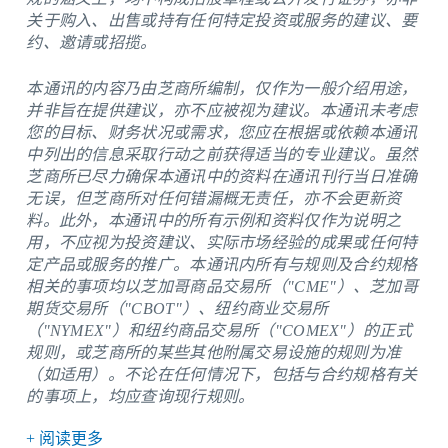
关于购入、出售或持有任何特定投资或服务的建议、要
约、邀请或招揽。
本通讯的内容乃由芝商所编制，仅作为一般介绍用途，
并非旨在提供建议，亦不应被视为建议。本通讯未考虑
您的目标、财务状况或需求，您应在根据或依赖本通讯
中列出的信息采取行动之前获得适当的专业建议。虽然
芝商所已尽力确保本通讯中的资料在通讯刊行当日准确
无误，但芝商所对任何错漏概无责任，亦不会更新资
料。此外，本通讯中的所有示例和资料仅作为说明之
用，不应视为投资建议、实际市场经验的成果或任何特
定产品或服务的推广。本通讯内所有与规则及合约规格
相关的事项均以芝加哥商品交易所（"CME"）、芝加哥
期货交易所（"CBOT"）、纽约商业交易所
（"NYMEX"）和纽约商品交易所（"COMEX"）的正式
规则，或芝商所的某些其他附属交易设施的规则为准
（如适用）。不论在任何情况下，包括与合约规格有关
的事项上，均应查询现行规则。
+ 阅读更多