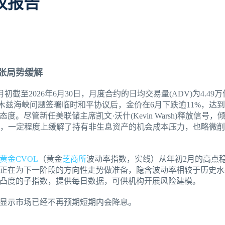
期权报告
张局势缓解
初截至2026年6月30日，月度合约的日均交易量(ADV)为4.4
木兹海峡问题签署临时和平协议后，金价在6月下跌逾11%，达到每
。尽管新任美联储主席凯文·沃什(Kevin Warsh)释放信号
32%，一定程度上缓解了持有非生息资产的机会成本压力，也略微
黄金CVOL
（黄金
芝商所
波动率指数，实线）从年初2月的高点
正在为下一阶段的方向性走势做准备，隐含波动率相较于历史水
和凸度的子指数，提供每日数据，可供机构开展风险建模。
显示市场已经不再预期短期内会降息。