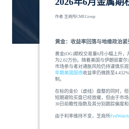
2026年6月金属
作者
芝商所CMEGroup
黄金：收益率回落与地缘政治紧
黄金(OG)期权交易量6月小幅上升，月
为2.02万份。随着美国与伊朗就霍尔
市场参与者对通胀风险仍持谨慎乐观态度
年期美国国债
收益率仍微跌至4.4
制。
在标的金价（虚线）盘整的同时，但
短期避险买盘已经放缓，但由于市场
30日前瞻性指数及其分别跟踪偏度
由于利率维持不变，芝商所
FedWatch