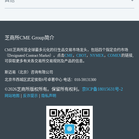
芝商所
CME Group
简介
CME芝商所
是全球最多元化的衍生品交易市场龙头，包括四个指定合约市场
（Designated Contract Market）。点击
CME
，
CBOT
，
NYMEX
，
COMEX
的链接,
可获取更多有关各交易所交易规则及产品的信息。
斯迈易（北京）咨询有限公司
北京市西城区武定侯街6号卓著中心 电话：010-59131300
©2026芝商所版权所有。保留所有权利。
京ICP备18015631号-2
|
|
网站地图
反诈提示
隐私声明