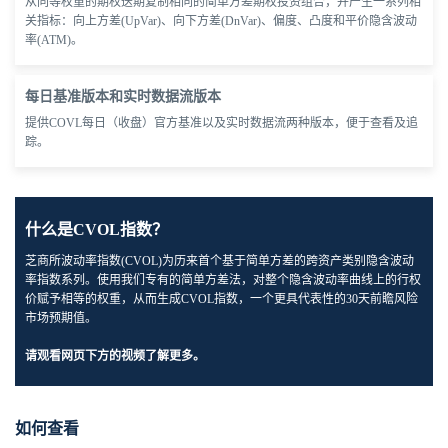
从同等权重的期权迭期复制相同的简单方差期权投资组合，并产生一系列相
关指标：向上方差(UpVar)、向下方差(DnVar)、偏度、凸度和平价隐含波动
率(ATM)。
每日基准版本和实时数据流版本
提供COVL每日（收盘）官方基准以及实时数据流两种版本，便于查看及追
踪。
什么是CVOL指数？
芝商所波动率指数(CVOL)为历来首个基于简单方差的跨资产类别隐含波动
率指数系列。使用我们专有的简单方差法，对整个隐含波动率曲线上的行权
价赋予相等的权重，从而生成CVOL指数，一个更具代表性的30天前瞻风险
市场预期值。
请观看网页下方的视频了解更多。
如何查看