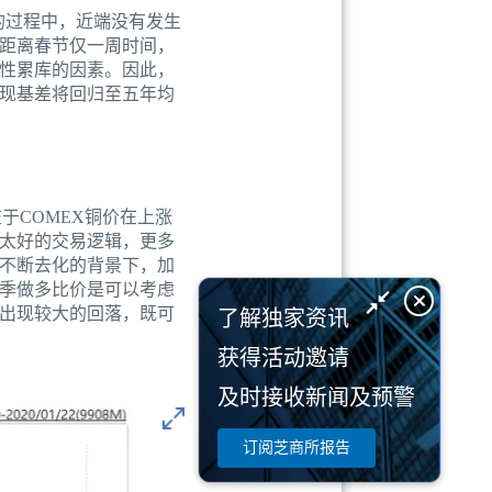
落的过程中，近端没有发生
距离春节仅一周时间，
性累库的因素。因此，
现基差将回归至五年均
在于COMEX铜价在上涨
太好的交易逻辑，更多
不断去化的背景下，加
季做多比价是可以考虑
出现较大的回落，既可
了解独家资讯
获得活动邀请
及时接收新闻及预警
订阅芝商所报告