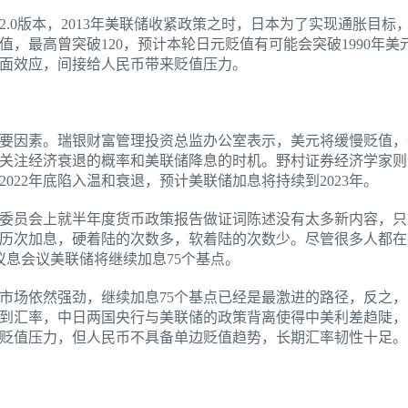
.0版本，2013年美联储收紧政策之时，日本为了实现通胀目标
幅贬值，最高曾突破120，预计本轮日元贬值有可能会突破1990年美
面效应，间接给人民币带来贬值压力。
要因素。瑞银财富管理投资总监办公室表示，美元将缓慢贬值，
关注经济衰退的概率和美联储降息的时机。野村证券经济学家则
022年底陷入温和衰退，预计美联储加息将持续到2023年。
委员会上就半年度货币政策报告做证词陈述没有太多新内容，只
历次加息，硬着陆的次数多，软着陆的次数少。尽管很多人都在
议息会议美联储将继续加息75个基点。
市场依然强劲，继续加息75个基点已经是最激进的路径，反之
到汇率，中日两国央行与美联储的政策背离使得中美利差趋陡，
贬值压力，但人民币不具备单边贬值趋势，长期汇率韧性十足。