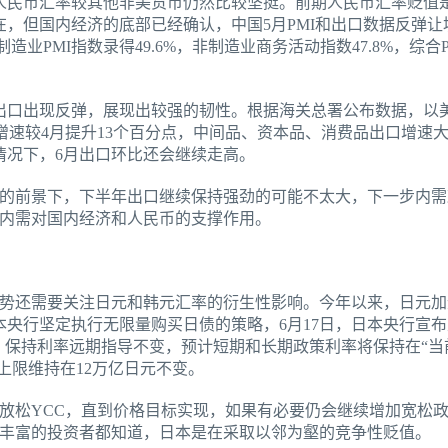
人民币汇率较其他非美货币仍然比较坚挺。前期人民币汇率贬值
在，但国内经济的底部已经确认，中国5月PMI和出口数据反弹
造业PMI指数录得49.6%，非制造业商务活动指数47.8%，综合
出口出现反弹，展现出较强的韧性。根据海关总署公布数据，以
3%，增速较4月提升13个百分点，中间品、资本品、消费品出口增
情况下，6月出口环比还会继续走高。
的前景下，下半年出口继续保持强劲的可能不太大，下一步内需
内需对国内经济和人民币的支撑作用。
势还需要关注日元和韩元汇率的衍生性影响。今年以来，日元加速
日本央行坚定执行无限量购买日债的策略，6月17日，日本央行宣
平。保持利率远期指导不变，预计短期和长期政策利率将保持在“当
买上限维持在12万亿日元不变。
放松YCC，直到价格目标实现，如果有必要仍会继续增加宽松
丰富的投资者都知道，日本是在采取以邻为壑的竞争性贬值。