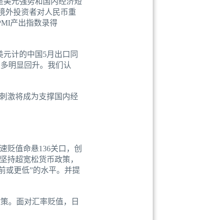
是美元强势和国内经济短
让境外投资者对人民币重
PMI产出指数录得
美元计的中国5月出口同
速大多明显回升。我们认
刺激将成为支撑国内经
贬值命悬136关口，创
布坚持超宽松货币政策，
前或更低”的水平。并提
政策。面对汇率贬值，日