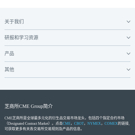
关于我们
研报和学习资源
产品
其他
芝商所
CME Group
简介
CME芝商所
是全球最多元化的衍生品交易市场龙头，包括四个指定合约市场
（Designated Contract Market）。点击
CME
，
CBOT
，
NYMEX
，
COMEX
的链接,
可获取更多有关各交易所交易规则及产品的信息。