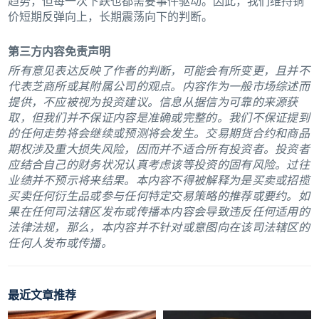
趋势，但每一次下跌也都需要事件驱动。因此，我们维持铜
价短期反弹向上，长期震荡向下的判断。
第三方内容免责声明
所有意见表达反映了作者的判断，可能会有所变更，且并不
代表芝商所或其附属公司的观点。内容作为一般市场综述而
提供，不应被视为投资建议。信息从据信为可靠的来源获
取，但我们并不保证内容是准确或完整的。我们不保证提到
的任何走势将会继续或预测将会发生。交易期货合约和商品
期权涉及重大损失风险，因而并不适合所有投资者。投资者
应结合自己的财务状况认真考虑该等投资的固有风险。过往
业绩并不预示将来结果。本内容不得被解释为是买卖或招揽
买卖任何衍生品或参与任何特定交易策略的推荐或要约。如
果在任何司法辖区发布或传播本内容会导致违反任何适用的
法律法规，那么，本内容并不针对或意图向在该司法辖区的
任何人发布或传播。
最近文章推荐