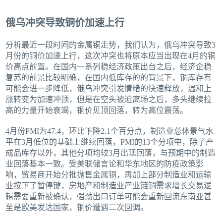
俄乌冲突导致铜价加速上行
分析最近一段时间的金属铜走势，我们认为，俄乌冲突导致3
月份的铜价加速上行，这次冲突也将原本应当出现在4月的铜
价高点前置。在国内一系列稳经济政策出台之后，经济企稳
复苏的前景比较明确，在国内低库存的的背景下，铜库存有
可能会进一步降低，俄乌冲突引发情绪的快速释放，温和上
涨转变为加速冲顶，但是在空头被迫离场之后，多头继续拉
高的力量开始衰竭，铜价见顶回落，转为高位震荡。
4月份PMI为47.4，环比下降2.1个百分点，制造业总体景气水
平在3月低位的基础上继续回落，PMI的13个分项中，除了产
成品库存以外，其他分项均较3月出现回落，与预期中的制造
业回落基本一致。受美联储言论和华东地区的防疫政策影
响，贸易商开始分批抛售金属铜，再加上部分制造业和运输
业按下了暂停键，房地产和制造业产业链铜需求增长交易逻
辑需要重新被确认，强劲出口订单可能会重新回流东南亚甚
至是欧美发达国家，铜价遭遇二次回调。