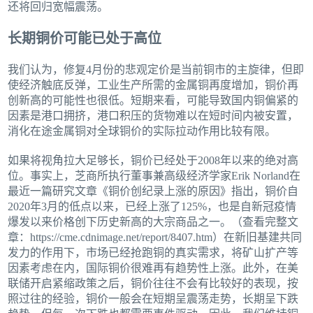
还将回归宽幅震荡。
长期铜价可能已处于高位
我们认为，修复4月份的悲观定价是当前铜市的主旋律，但即
使经济触底反弹，工业生产所需的金属铜再度增加，铜价再
创新高的可能性也很低。短期来看，可能导致国内铜偏紧的
因素是港口拥挤，港口积压的货物难以在短时间内被安置，
消化在途金属铜对全球铜价的实际拉动作用比较有限。
如果将视角拉大足够长，铜价已经处于2008年以来的绝对高
位。事实上，芝商所执行董事兼高级经济学家Erik Norland在
最近一篇研究文章《铜价创纪录上涨的原因》指出，铜价自
2020年3月的低点以来，已经上涨了125%，也是自新冠疫情
爆发以来价格创下历史新高的大宗商品之一。（查看完整文
章：https://cme.cdnimage.net/report/8407.htm）在新旧基建共同
发力的作用下，市场已经抢跑铜的真实需求，将矿山扩产等
因素考虑在内，国际铜价很难再有趋势性上涨。此外，在美
联储开启紧缩政策之后，铜价往往不会有比较好的表现，按
照过往的经验，铜价一般会在短期呈震荡走势，长期呈下跌