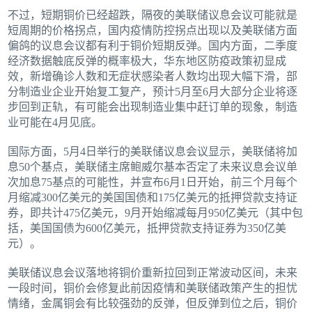
不过，短期铜价已经超跌，隔夜的美联储议息会议可能就是
短周期的价格拐点，国内疫情防控拐点出现以及美联储方面
偏鸽的议息会议都有利于铜价短期反弹。国内方面，二季度
经济数据触底反弹的概率极大，华东地区防疫政策初显成
效，新增确诊人数和无症状感染者人数均出现大幅下滑，部
分制造业企业开始复工复产，预计5月至6月大部分企业将逐
步回到正轨，有可能会出现制造业集中赶订单的现象，制造
业可能在4月见底。
国际方面，5月4日举行的美联储议息会议显示，美联储将加
息50个基点，美联储主席鲍威尔基本否定了未来议息会议单
次加息75基点的可能性，并宣布6月1日开始，前三个月每个
月缩减300亿美元的美国国债和175亿美元的抵押贷款支持证
券，即共计475亿美元，9月开始缩减每月950亿美元（其中包
括，美国国债为600亿美元，抵押贷款支持证券为350亿美
元）。
美联储议息会议落地将铜价重新拉回到正常波动区间，未来
一段时间，铜价会修复此前因疫情和美联储政策产生的担忧
情绪，金属铜会有比较强劲的反弹，但反弹到位之后，铜价