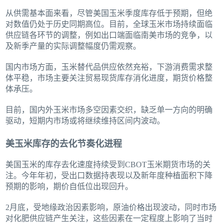
从供需基本面来看，尽管美国玉米季度库存低于预期，但绝
对数值仍处于历史同期高位。目前，全球玉米市场持续面临
供应链各环节的调整，例如出口端面临南美市场的竞争，以
及新季产量的实际调整幅度仍需观察。
国内市场方面，玉米替代品供应依然充裕，下游消费需求整
体平稳，市场主要关注贸易现货库存消化进度，期货价格整
体承压。
目前，国内外玉米市场多空因素交织，缺乏单一方向的明确
驱动，短期内市场或将继续维持区间内波动。
美玉米库存的去化节奏化进程
美国玉米的库存去化速度持续受到CBOT玉米期货市场的关
注。今年年初，受出口数据持表现以及新年度种植面积下降
预期的影响，期价自低位出现回升。
2月底，受地缘政治因素影响，原油价格出现波动，同时市场
对化肥供应链产生关注，这些因素在一定程度上影响了当时