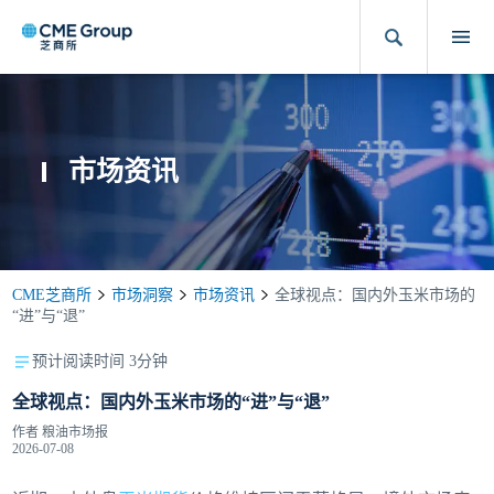
市场资讯
CME芝商所
市场洞察
市场资讯
全球视点：国内外玉米市场的
“进”与“退”
预计阅读时间 3分钟
全球视点：国内外玉米市场的“进”与“退”
作者
粮油市场报
2026-07-08