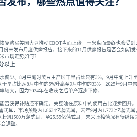
告是否发布，哪些热点值得关注？
恢复购买美国大豆推动CBOT盘面上涨，玉米盘面最终也会受到
0月份未发布月度供需报告，接下来的11月供需报告是否会如期
米市场走势如何？
美分以上
偏少。8月中旬时美豆主产区干旱占比只有3%，9月中旬上升至36
旱占比从8月中旬的5%升高至9月中旬的33%，2025年9月中旬
率较大，因为2024年在收获之后单产逐步下修。
能否获得补贴还不确定，美豆油在原料中的使用占比逐步回升。
3亿蒲式耳，市场预期为1.8634亿蒲式耳，去年9月为1.7732亿
上调1500万蒲式耳，至25.55亿蒲式耳，未来压榨情况有待继
能不会调整。