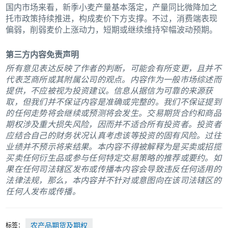
国内市场来看，新季小麦产量基本落定，产量同比微降加之
托市政策持续推进，构成麦价下方支撑。不过，消费端表现
偏弱，削弱麦价上涨动力，短期或继续维持窄幅波动预期。
第三方内容免责声明
所有意见表达反映了作者的判断，可能会有所变更，且并不
代表芝商所或其附属公司的观点。内容作为一般市场综述而
提供，不应被视为投资建议。信息从据信为可靠的来源获
取，但我们并不保证内容是准确或完整的。我们不保证提到
的任何走势将会继续或预测将会发生。交易期货合约和商品
期权涉及重大损失风险，因而并不适合所有投资者。投资者
应结合自己的财务状况认真考虑该等投资的固有风险。过往
业绩并不预示将来结果。本内容不得被解释为是买卖或招揽
买卖任何衍生品或参与任何特定交易策略的推荐或要约。如
果在任何司法辖区发布或传播本内容会导致违反任何适用的
法律法规，那么，本内容并不针对或意图向在该司法辖区的
任何人发布或传播。
标签：
农产品期货及期权