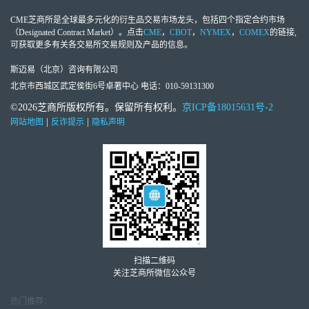
CME芝商所
是全球最多元化的衍生品交易市场龙头，包括四个指定合约市场
（Designated Contract Market）。点击
CME
，
CBOT
，
NYMEX
，
COMEX
的链接,
可获取更多有关各交易所交易规则及产品的信息。
斯迈易（北京）咨询有限公司
北京市西城区武定侯街6号卓著中心 电话：010-59131300
©2026芝商所版权所有。保留所有权利。
京ICP备18015631号-2
|
|
网站地图
反诈提示
隐私声明
扫描二维码
关注芝商所微信公众号
热门推荐：