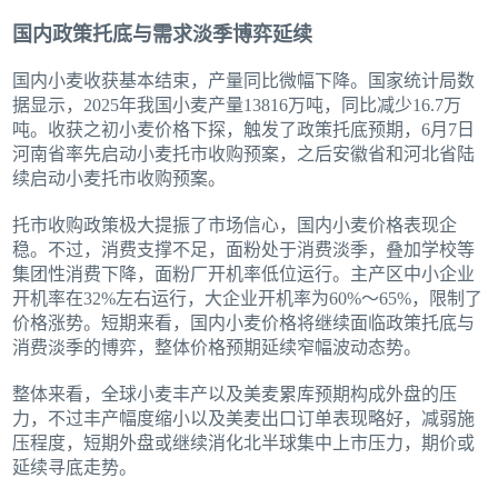
国内政策托底与需求淡季博弈延续
国内小麦收获基本结束，产量同比微幅下降。国家统计局数
据显示，2025年我国小麦产量13816万吨，同比减少16.7万
吨。收获之初小麦价格下探，触发了政策托底预期，6月7日
河南省率先启动小麦托市收购预案，之后安徽省和河北省陆
续启动小麦托市收购预案。
托市收购政策极大提振了市场信心，国内小麦价格表现企
稳。不过，消费支撑不足，面粉处于消费淡季，叠加学校等
集团性消费下降，面粉厂开机率低位运行。主产区中小企业
开机率在32%左右运行，大企业开机率为60%～65%，限制了
价格涨势。短期来看，国内小麦价格将继续面临政策托底与
消费淡季的博弈，整体价格预期延续窄幅波动态势。
整体来看，全球小麦丰产以及美麦累库预期构成外盘的压
力，不过丰产幅度缩小以及美麦出口订单表现略好，减弱施
压程度，短期外盘或继续消化北半球集中上市压力，期价或
延续寻底走势。