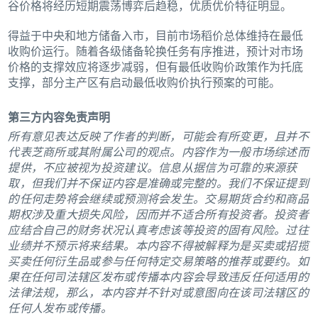
谷价格将经历短期震荡博弈后趋稳，优质优价特征明显。
得益于中央和地方储备入市，目前市场稻价总体维持在最低
收购价运行。随着各级储备轮换任务有序推进，预计对市场
价格的支撑效应将逐步减弱，但有最低收购价政策作为托底
支撑，部分主产区有启动最低收购价执行预案的可能。
第三方内容免责声明
所有意见表达反映了作者的判断，可能会有所变更，且并不
代表芝商所或其附属公司的观点。内容作为一般市场综述而
提供，不应被视为投资建议。信息从据信为可靠的来源获
取，但我们并不保证内容是准确或完整的。我们不保证提到
的任何走势将会继续或预测将会发生。交易期货合约和商品
期权涉及重大损失风险，因而并不适合所有投资者。投资者
应结合自己的财务状况认真考虑该等投资的固有风险。过往
业绩并不预示将来结果。本内容不得被解释为是买卖或招揽
买卖任何衍生品或参与任何特定交易策略的推荐或要约。如
果在任何司法辖区发布或传播本内容会导致违反任何适用的
法律法规，那么，本内容并不针对或意图向在该司法辖区的
任何人发布或传播。