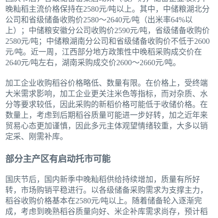
晚籼稻主流价格保持在2580元/吨以上。其中，中储粮湖北分
公司和省级储备收购价2580～2640元/吨（出米率64%以
上）；中储粮安徽分公司收购价2590元/吨，省级储备收购价
2580元/吨；中储粮湖南分公司和省级储备收购价不低于2600
元/吨。近一周，江西部分地方政策性中晚稻采购成交价在
2640元/吨左右，湖南采购成交价2600～2660元/吨。
加工企业收购稻谷价格略低、数量有限。在价格上，受终端
大米需求影响，加工企业更关注米色等指标，而对杂质、水
分等要求较低，因此采购的新稻价格可能低于收储价格。在
数量上，考虑到后期稻谷质量可能进一步好转，加之近年来
贸易心态更加谨慎，因此多元主体观望情绪较重，大多以销
定采、刚需补库。
部分主产区有启动托市可能
国庆节后，国内新季中晚籼稻供给持续增加，质量有所好
转，市场购销平稳进行。以各级储备采购需求为支撑主力，
稻谷收购价格基本在2580元/吨以上。随着储备轮入逐渐完
成，考虑到晚熟稻谷质量向好、米企补库需求尚存，预计稻