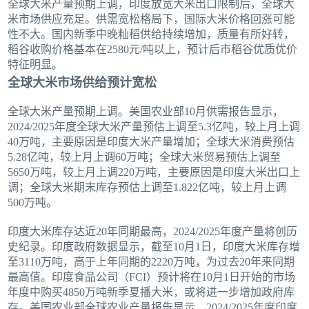
全球大米产量预期上调，印度放宽大米出口限制后，全球大
米市场供应充足。供需宽松格局下，国际大米价格回涨可能
性不大。国内新季中晚籼稻供给持续增加，质量有所好转，
稻谷收购价格基本在2580元/吨以上，预计后市稻谷优质优价
特征明显。
全球大米市场供给预计宽松
全球大米产量预期上调。美国农业部10月供需报告显示，
2024/2025年度全球大米产量预估上调至5.3亿吨，较上月上调
40万吨，主要原因是印度大米产量增加；全球大米消费预估
5.28亿吨，较上月上调60万吨；全球大米贸易预估上调至
5650万吨，较上月上调220万吨，主要原因是印度大米出口上
调；全球大米期末库存预估上调至1.822亿吨，较上月上调
500万吨。
印度大米库存达近20年同期最高，2024/2025年度产量将创历
史纪录。印度政府数据显示，截至10月1日，印度大米库存增
至3110万吨，高于上年同期的2220万吨，为过去20年来同期
最高值。印度食品公司（FCI）预计将在10月1日开始的市场
年度中购买4850万吨新季夏播大米，或将进一步增加政府库
存。美国农业部全球农业产量报告显示，2024/2025年度印度