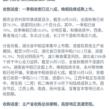
收割进度：一季稻收割已近八成，晚稻陆续成熟上市。
据农业农村部农情调度显示，截至10月20日，全国秋粮已收
获76.5%，进度同比快1.2个百分点。其中，一季稻已收
76%，双季晚稻已收16.6%。分地区看，秋粮收获中，西南、
黄淮海过八成，东北过七成，长江中下游和华南近六成。
分省份看，湖北省中稻迎来集中上市期，进度较其他主产省
偏快。截至10月10日，湖北省已收获中稻2742.1万亩、进度
91.3%；为应对阴雨天气、减少粮食霉变风险，湖北省2300多
个烘干中心全力运转，截至10月15日，全省秋粮烘干进度约
60%。湖南省中稻已全面上市，晚稻陆续丰收，永州等地晚
稻已经开镰。安徽省中稻收获近七成。截至10月14日，安徽
省已收获一季稻2111.7万亩、进度65.5%。江西中稻正在收获
中，再生稻（二茬）和二晚将于10月下旬陆续成熟上市。国
庆节后，江西上高、南昌、抚州金溪、宜春宜丰等地已进入
收割期。
收购进度：主产省收购总体顺畅，局部地区流通受阻。