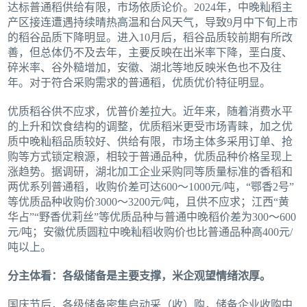
达标普通稻供给有限，市场依质论价。2024年，中晚籼稻主
产区接连遭遇持续晴热高温和台风天气，导致9月中下旬上市
的稻谷品质下降明显。进入10月后，稻谷品质较前期有所改
善，但总体仍不及去年，主要反映在出米率下降，垩白度、
碎米率、谷外糙增加，安徽、湖北等地反映米色也不及往
年。对于符合采购需求的普通稻，优质优价特征明显。
优质稻谷供不应求，优普价差拉大。近年来，随着消费水平
的上升和饮食结构的调整，优质稻米更受市场青睐，加之优
质中晚籼稻品质较好、供给有限，市场主体多采用订单、抢
购等方式锁定粮源，相较于普通品种，优质品种价格呈现上
涨趋势。据调研，湖北加工企业采购同等质量标准的香稻和
两优系列普通稻，收购价差可达600～1000元/吨，“鄂香2号”
等优质品种收购价3000～3200元/吨，且供不应求；江西“黄
华占”“野香优莉丝”等优质品种与普通中晚稻价差为300～600
元/吨；安徽优质圆粒中晚籼稻收购价也比普通品种高400元/
吨以上。
分主体看：各级储备是主要支撑，米企观望情绪浓厚。
国庆节后，各级储备密集启动采（收）购，储备企业收购中