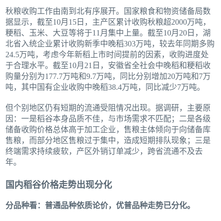
秋粮收购工作由南到北有序展开。国家粮食和物资储备局数
据显示，截至10月15日，主产区累计收购秋粮超2000万吨，
粳稻、玉米、大豆等将于11月集中上量。截至10月20日，湖
北省入统企业累计收购新季中晚稻303万吨，较去年同期多购
24.5万吨，考虑今年新稻上市时间提前的因素，收购进度处
于合理水平。截至10月21日，安徽省全社会中晚稻和粳稻收
购量分别为177.7万吨和9.7万吨，同比分别增加20万吨和7万
吨，其中国有企业收购中晚稻38.4万吨，同比减少7万吨。
但个别地区仍有短期的流通受阻情况出现。据调研，主要原
因：一是稻谷本身品质不佳，与市场需求不匹配；二是各级
储备收购价格总体高于加工企业，售粮主体倾向于向储备库
售粮，而部分地区售粮过于集中，造成短期排队现象；三是
终端需求持续疲软，产区外销订单减少，跨省流通不及去
年。
国内稻谷价格走势出现分化
分品种看：普通品种依质论价，优普品种走势已分化。