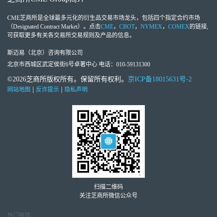
CME芝商所
是全球最多元化的衍生品交易市场龙头，包括四个指定合约市场
（Designated Contract Market）。点击
CME
，
CBOT
，
NYMEX
，
COMEX
的链接,
可获取更多有关各交易所交易规则及产品的信息。
斯迈易（北京）咨询有限公司
北京市西城区武定侯街6号卓著中心 电话：010-59131300
©2026芝商所版权所有。保留所有权利。
京ICP备18015631号-2
|
|
网站地图
反诈提示
隐私声明
扫描二维码
关注芝商所微信公众号
热门推荐：