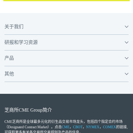
关于我们
研报和学习资源
产品
其他
芝商所
CME Group
简介
CME芝商所
是全球最多元化的衍生品交易市场龙头，包括四个指定合约市场
（Designated Contract Market）。点击
CME
，
CBOT
，
NYMEX
，
COMEX
的链接,
可获取更多有关各交易所交易规则及产品的信息。