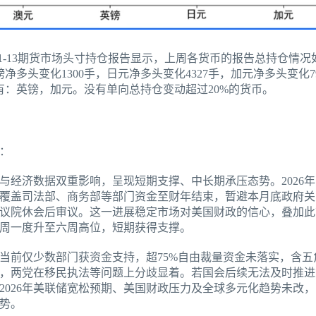
-01-13期货市场头寸持仓报告显示，上周各货币的报告总持仓情
英镑净多头变化1300手，日元净多头变化4327手，加元净多头变化
有：英镑，加元。没有单向总持仓变动超过20%的货币。
：
经济数据双重影响，呈现短期支撑、中长期承压态势。2026年1
，覆盖司法部、商务部等部门资金至财年结束，暂避本月底政府
议院休会后审议。这一进展稳定市场对美国财政的信心，叠加此
周一度升至六周高位，短期获得支撑。
当前仅少数部门获资金支持，超75%自由裁量资金未落实，含五
，两党在移民执法等问题上分歧显着。若国会后续无法及时推进
2026年美联储宽松预期、美国财政压力及全球多元化趋势未改
势。