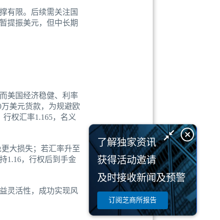
撑有限。后续需关注国
暂提振美元，但中长期
而美国经济稳健、利率
00万美元货款，为规避欧
权汇率1.165，名义
了解独家资讯
避免更大损失；若汇率升至
获得活动邀请
持1.16，行权后到手金
及时接收新闻及预警
益灵活性，成功实现风
订阅芝商所报告