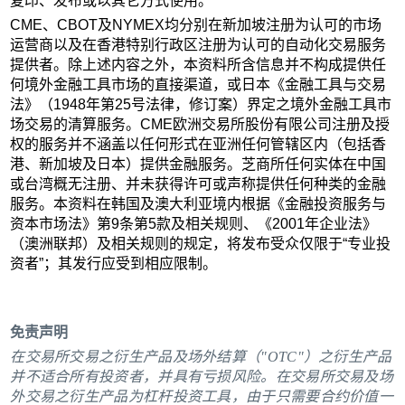
复印、发布或以其它方式使用。
CME、CBOT及NYMEX均分别在新加坡注册为认可的市场
运营商以及在香港特别行政区注册为认可的自动化交易服务
提供者。除上述内容之外，本资料所含信息并不构成提供任
何境外金融工具市场的直接渠道，或日本《金融工具与交易
法》（1948年第25号法律，修订案）界定之境外金融工具市
场交易的清算服务。CME欧洲交易所股份有限公司注册及授
权的服务并不涵盖以任何形式在亚洲任何管辖区内（包括香
港、新加坡及日本）提供金融服务。芝商所任何实体在中国
或台湾概无注册、并未获得许可或声称提供任何种类的金融
服务。本资料在韩国及澳大利亚境内根据《金融投资服务与
资本市场法》第9条第5款及相关规则、《2001年企业法》
（澳洲联邦）及相关规则的规定，将发布受众仅限于“专业投
资者”；其发行应受到相应限制。
免责声明
在交易所交易之衍生产品及场外结算（"OTC"）之衍生产品
并不适合所有投资者，并具有亏损风险。在交易所交易及场
外交易之衍生产品为杠杆投资工具，由于只需要合约价值一