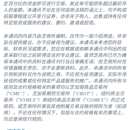
定百分比的资金即可进行交易，故此有可能损失超过最初存
入的金额。本通讯不论在任何适用法规的涵义上，均不构成
招股章程或公开发行证券，亦非关于购入、出售或持有任何
特定投资或服务的建议、要约、邀请或招揽。
本通讯的内容乃由芝商所编制，仅作为一般介绍用途，并非
旨在提供建议，亦不应被视为建议。本通讯未考虑您的目
标、财务状况或需求，您应在根据或依赖本通讯中列出的信
息采取行动之前获得适当的专业建议。虽然芝商所已尽力确
保本通讯中的资料在通讯刊行当日准确无误，但芝商所对任
何错漏概无责任，亦不会更新资料。此外，本通讯中的所有
示例和资料仅作为说明之用，不应视为投资建议、实际市场
经验的成果或任何特定产品或服务的推广。本通讯内所有与
规则及合约规格相关的事项均以芝加哥商品交易所
（"CME"）、芝加哥期货交易所（"CBOT"）、纽约商业交
易所（"NYMEX"）和纽约商品交易所（"COMEX"）的正式
规则，或芝商所的某些其他附属交易设施的规则为准（如适
用）。不论在任何情况下，包括与合约规格有关的事项上，
均应查询现行规则。