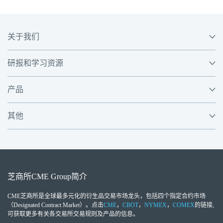
关于我们
研报和学习资源
产品
其他
芝商所
CME Group
简介
CME芝商所
是全球最多元化的衍生品交易市场龙头，包括四个指定合约市场
（Designated Contract Market）。点击
CME
，
CBOT
，
NYMEX
，
COMEX
的链接,
可获取更多有关各交易所交易规则及产品的信息。