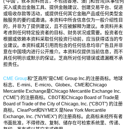
(“中国”，就本资料而言，不包括香港、澳门和台湾)从事任何
买入或卖出金融工具、提供金融建议、创建交易平台、促进
或吸收存款等活动，或提供任何其它金融产品或任何类型金
融服务的要约或邀请。本资料中所含信息仅为一般介绍性目
的，并非为了提供建议，且不应被解释为建议。本资料并未
考虑到任何特定投资者的目标、财务状况或需要。投资者在
根据或依赖本资料采取任何投资行动前，应当获得适当的专
业建议。本资料或其引用而包含的任何信息均非广告且并非
意在中国境内进行公开推介。本资料仅提供当前信息，而不
具任何明示或默示的保证。芝商所对任何错误或遗漏概不承
担责任。
CME Group
和“芝商所”是CME Group Inc.的注册商标。地球
标志、E-mini、E-micro、Globex、CME和Chicago
Mercantile Exchange是Chicago Mercantile Exchange Inc.
(“CME”) 的注册商标。CBOT和Chicago Board of Trade是
Board of Trade of the City of Chicago, Inc. (“CBOT”) 的注册
商标。ClearPort和NYMEX 是New York Mercantile
Exchange, Inc. (“NYMEX”) 的注册商标。此商标未经所有者
书面批准，不得修改、复制、储存在可检索系统里、传递、