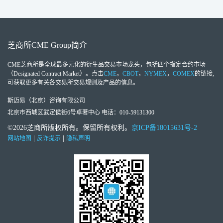
芝商所
CME Group
简介
CME芝商所
是全球最多元化的衍生品交易市场龙头，包括四个指定合约市场
（Designated Contract Market）。点击
CME
，
CBOT
，
NYMEX
，
COMEX
的链接,
可获取更多有关各交易所交易规则及产品的信息。
斯迈易（北京）咨询有限公司
北京市西城区武定侯街6号卓著中心 电话：010-59131300
©2026芝商所版权所有。保留所有权利。
京ICP备18015631号-2
|
|
网站地图
反诈提示
隐私声明