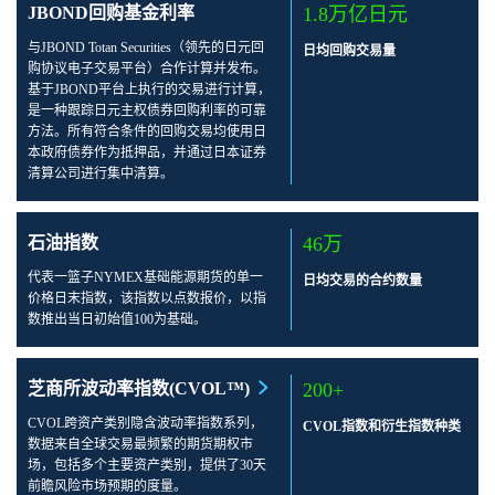
JBOND回购基金利率
1.8万亿日元
与JBOND Totan Securities（领先的日元回
日均回购交易量
购协议电子交易平台）合作计算并发布。
基于JBOND平台上执行的交易进行计算，
是一种跟踪日元主权债券回购利率的可靠
方法。所有符合条件的回购交易均使用日
本政府债券作为抵押品，并通过日本证券
清算公司进行集中清算。
石油指数
46万
代表一篮子NYMEX基础能源期货的单一
日均交易的合约数量
价格日末指数，该指数以点数报价，以指
数推出当日初始值100为基础。
芝商所波动率指数(CVOL™)
200+
CVOL跨资产类别隐含波动率指数系列，
CVOL指数和衍生指数种类
数据来自全球交易最频繁的期货期权市
场，包括多个主要资产类别，提供了30天
前瞻风险市场预期的度量。