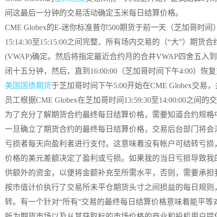
间这最后一分钟的交易活动确定玉米每日结算价格。
CME Globex的E-迷你标准普尔500期货于前一天（芝加哥
15:14:30至15:15:00之间完整、所有场内交易的（“大
(VWAP)确定。然后将指定最近合约月的合并VWAP四舍五入到最接近的
闭十五分钟，然后，直到16:00:00（芝加哥时间下午4:00）恢复
美国国债期货
于芝加哥时间下午5:00开始在CME Globex
员工根据CME Globex在芝加哥时间13:59:30至14:00:0
为了充分了解期货合约最终每日结算价格，需要知道合约规格
一旦确立了期货合约的最终每日结算价格，交易后台部门将会
亏损者每天向盈利者进行支付。这意味着没有帐户可结转亏损
价格的美元差额决定了盈利或亏损。如果我的当日亏损导致我
供额外的资金，以便将金额补充至所需水平，否则，需要承担
按市值计价执行了交易所未平仓期货头寸之间损益的每日规则
转。有一个针对“所有”交易的最终每日结算价格意味着能平
所为期货市场以及从其获取标的市场价格的商业和投机用户提