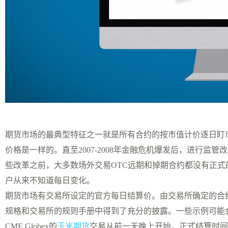
期货市场的最典型特征之一就是所有合约的按市值计价逐日盯市(
价格是一样的。直至2007-2008年金融危机爆发后，进行监
些改革之前，大多数场外交易OTC远期和掉期合约都没有正
户从来不知道每日变化。
期货市场有交易所设定的官方每日结算价。由交易所确定的合
规格和交易所的规则手册中得到了充分的披露。一些示例可能
CME Globex的
玉米期货
交易从前一天晚上开始，正式结算时间为