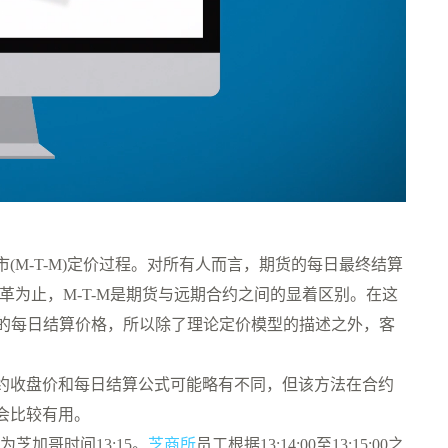
M-T-M)定价过程。对所有人而言，期货的每日最终结算
管改革为止，M-T-M是期货与远期合约之间的显着区别。在这
式的每日结算价格，所以除了理论定价模型的描述之外，客
约收盘价和每日结算公式可能略有不同，但该方法在合约
会比较有用。
芝加哥时间13:15。
芝商所
员工根据13:14:00至13:15:00之