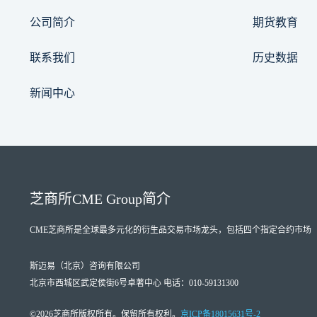
公司简介
期货教育
联系我们
历史数据
新闻中心
芝商所
CME Group
简介
CME芝商所
是全球最多元化的衍生品交易市场龙头，包括四个指定合约市场（Designate
斯迈易（北京）咨询有限公司
北京市西城区武定侯街6号卓著中心 电话：010-59131300
©2026芝商所版权所有。保留所有权利。
京ICP备18015631号-2