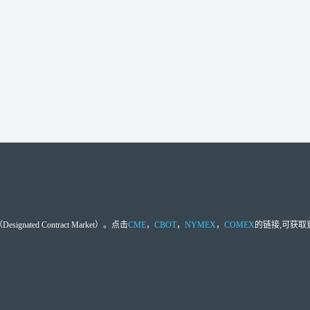
d Contract Market）。点击
CME
，
CBOT
，
NYMEX
，
COMEX
的链接,可获