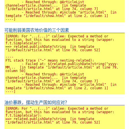
	- Reached through: @ArticleList 
channel=article.channel...  [in template 
"1/default/article.html" at line 74, column 7]

	- Reached through: #include "article.html"  [in 
template "1/default/show.html" at line 2, column 1]

可能削弱美国农地价值的三个因素
[ERROR: For "...(...)" callee: Expected a method or 
function, but this has evaluated to a string (wrapper: 
f.t.SimpleScalar):

==> related.publishDate?string  [in template 
"1/default/article.html" at line 79, column 52]

----

FTL stack trace ("~" means nesting-related):

	- Failed at: ${related.publishDate?string("yyyy-
MM...  [in template "1/default/article.html" at line 79, 
column 50]

	- Reached through: @ArticleList 
channel=article.channel...  [in template 
"1/default/article.html" at line 74, column 7]

	- Reached through: #include "article.html"  [in 
template "1/default/show.html" at line 2, column 1]

油价暴跌，摆动生产国如何应对？
[ERROR: For "...(...)" callee: Expected a method or 
function, but this has evaluated to a string (wrapper: 
f.t.SimpleScalar):

==> related.publishDate?string  [in template 
"1/default/article.html" at line 79, column 52]
