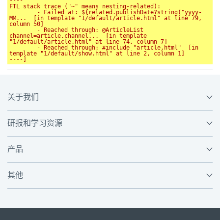
----

FTL stack trace ("~" means nesting-related):

	- Failed at: ${related.publishDate?string("yyyy-
MM...  [in template "1/default/article.html" at line 79, 
column 50]

	- Reached through: @ArticleList 
channel=article.channel...  [in template 
"1/default/article.html" at line 74, column 7]

	- Reached through: #include "article.html"  [in 
template "1/default/show.html" at line 2, column 1]

关于我们
研报和学习资源
产品
其他