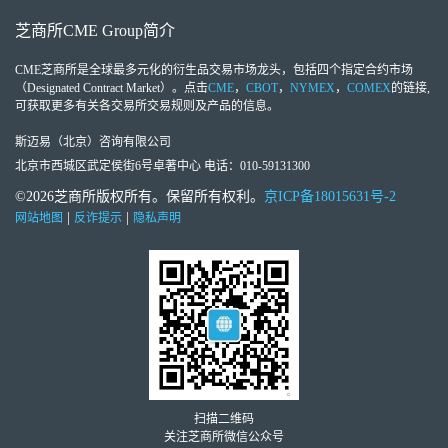
芝商所
CME Group
简介
CME芝商所
是全球最多元化的衍生品交易市场龙头，包括四个指定合约市场
（Designated Contract Market）。点击
CME
，
CBOT
，
NYMEX
，
COMEX
的链接,
可获取更多有关各交易所交易规则及产品的信息。
斯迈易（北京）咨询有限公司
北京市西城区武定侯街6号卓著中心 电话：010-59131300
©2026芝商所版权所有。保留所有权利。
京ICP备18015631号-2
|
|
网站地图
反诈提示
隐私声明
扫描二维码
关注芝商所微信公众号