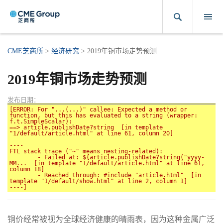
CME芝商所
>
经济研究
>
2019年铜市场走势预测
2019年铜市场走势预测
发布日期：
[ERROR: For "...(...)" callee: Expected a method or 
function, but this has evaluated to a string (wrapper: 
f.t.SimpleScalar):

==> article.publishDate?string  [in template 
"1/default/article.html" at line 61, column 20]

----

FTL stack trace ("~" means nesting-related):

	- Failed at: ${article.publishDate?string("yyyy-
MM...  [in template "1/default/article.html" at line 61, 
column 18]

	- Reached through: #include "article.html"  [in 
template "1/default/show.html" at line 2, column 1]

铜价经常被视为全球经济健康的晴雨表，因为这种金属广泛