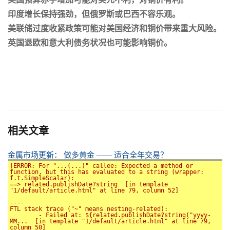
印度增长保持强劲，但俄罗斯或巴西不容乐观。
美联储过度收紧政策可能对美国经济和铜价带来重大风险。
英国退欧和意大利债务状况也可能影响铜价。
相关文章
金属市场更新： 做多黄金 —— 适合全年交易？
[ERROR: For "...(...)" callee: Expected a method or 
function, but this has evaluated to a string (wrapper: 
f.t.SimpleScalar):

==> related.publishDate?string  [in template 
"1/default/article.html" at line 79, column 52]

----

FTL stack trace ("~" means nesting-related):

	- Failed at: ${related.publishDate?string("yyyy-
MM...  [in template "1/default/article.html" at line 79, 
column 50]
