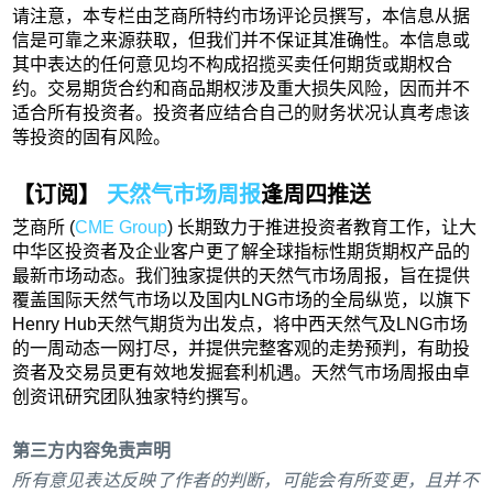
请注意，本专栏由芝商所特约市场评论员撰写，本信息从据
信是可靠之来源获取，但我们并不保证其准确性。本信息或
其中表达的任何意见均不构成招揽买卖任何期货或期权合
约。交易期货合约和商品期权涉及重大损失风险，因而并不
适合所有投资者。投资者应结合自己的财务状况认真考虑该
等投资的固有风险。
【订阅】
天然气市场周报
逢周四推送
芝商所 (
CME Group
) 长期致力于推进投资者教育工作，让大
中华区投资者及企业客户更了解全球指标性期货期权产品的
最新市场动态。我们独家提供的天然气市场周报，旨在提供
覆盖国际天然气市场以及国内LNG市场的全局纵览，以旗下
Henry Hub天然气期货为出发点，将中西天然气及LNG市场
的一周动态一网打尽，并提供完整客观的走势预判，有助投
资者及交易员更有效地发掘套利机遇。天然气市场周报由卓
创资讯研究团队独家特约撰写。
第三方内容免责声明
所有意见表达反映了作者的判断，可能会有所变更，且并不