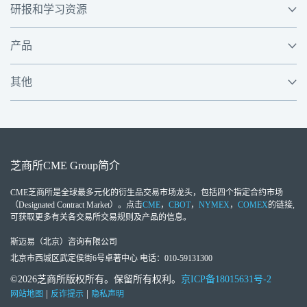
研报和学习资源
产品
其他
芝商所
CME Group
简介
CME芝商所
是全球最多元化的衍生品交易市场龙头，包括四个指定合约市场
（Designated Contract Market）。点击
CME
，
CBOT
，
NYMEX
，
COMEX
的链接,
可获取更多有关各交易所交易规则及产品的信息。
斯迈易（北京）咨询有限公司
北京市西城区武定侯街6号卓著中心 电话：010-59131300
©2026芝商所版权所有。保留所有权利。
京ICP备18015631号-2
|
|
网站地图
反诈提示
隐私声明