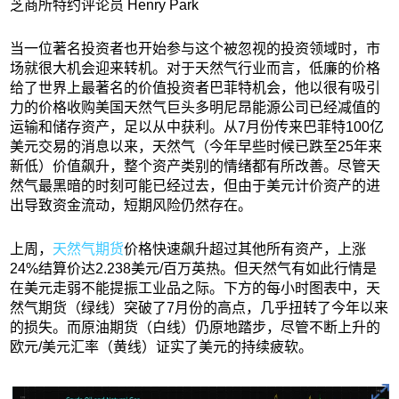
芝商所特约评论员 Henry Park
当一位著名投资者也开始参与这个被忽视的投资领域时，市
场就很大机会迎来转机。对于天然气行业而言，低廉的价格
给了世界上最著名的价值投资者巴菲特机会，他以很有吸引
力的价格收购美国天然气巨头多明尼昂能源公司已经减值的
运输和储存资产，足以从中获利。从7月份传来巴菲特100亿
美元交易的消息以来，天然气（今年早些时候已跌至25年来
新低）价值飙升，整个资产类别的情绪都有所改善。尽管天
然气最黑暗的时刻可能已经过去，但由于美元计价资产的进
出导致资金流动，短期风险仍然存在。
上周，
天然气期货
价格快速飙升超过其他所有资产，上涨
24%结算价达2.238美元/百万英热。但天然气有如此行情是
在美元走弱不能提振工业品之际。下方的每小时图表中，天
然气期货（绿线）突破了7月份的高点，几乎扭转了今年以来
的损失。而原油期货（白线）仍原地踏步，尽管不断上升的
欧元/美元汇率（黄线）证实了美元的持续疲软。