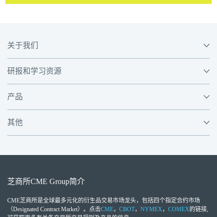
关于我们
研报和学习资源
产品
其他
芝商所
CME Group
简介
CME芝商所
是全球最多元化的衍生品交易市场龙头，包括四个指定合约市场
（Designated Contract Market）。点击
CME
，
CBOT
，
NYMEX
，
COMEX
的链接,