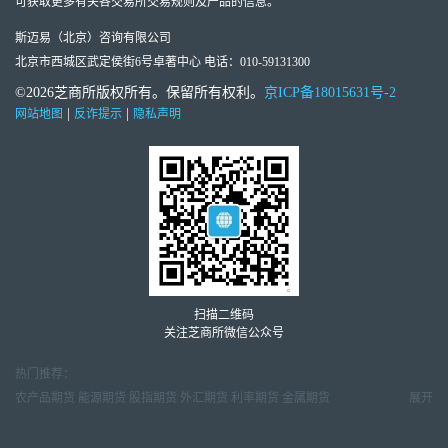
可获取更多有关各交易所交易规则及产品的信息。
斯迈易（北京）咨询有限公司
北京市西城区武定侯街6号卓著中心 电话：010-59131300
©2026芝商所版权所有。保留所有权利。
京ICP备18015631号-2
|
|
网站地图
反诈提示
隐私声明
扫描二维码
关注芝商所微信公众号
热门推荐：
农产品期货
能源期货
股指期货
外汇期货
利率期货
金属期货
展开
金属市场周报
天然气市场月报
原油市场周报
外汇交易周报
期货市场研报
期货行情数据
期货教育视频