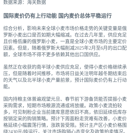
数据来源：海关数据
国际麦价仍有上行动能 国内麦价总体平稳运行
综合分析，影响未来全球小麦市场价格走势的关键变量是俄
罗斯小麦出口是否如期大幅缩减。在过去几年里，供应充足
且价格低廉的俄罗斯小麦，一直是全球小麦市场的主要定价
因素。但是，随着俄罗斯大幅削减2025年2月至6月的出口配
额，全球市场不得不更多依赖其他出口国供应。
虽然正在收获的南半球小麦供应充足，使得小麦价格继续承
压，但是随着时间推移，市场将日益关注明年越冬期结束后
的天气以及北半球小麦产量前景，预计国际麦价仍有上行动
能。
国内持粮主体普遍观望元旦、春节前下游备货能否提振小麦
采购需求，短期市场粮源流通或将放缓。政策小麦流拍较
多，可见制粉企业当前建库意愿依旧不高，依旧延续低库存
按销定采的购销策略。预计下周面粉走货难有改善，小麦价
格延续小幅震荡行情，涨跌皆受限。预计主产区小麦价格围
绕2430元/吨运行，关注市场购销心态变化及政策拍卖情况。