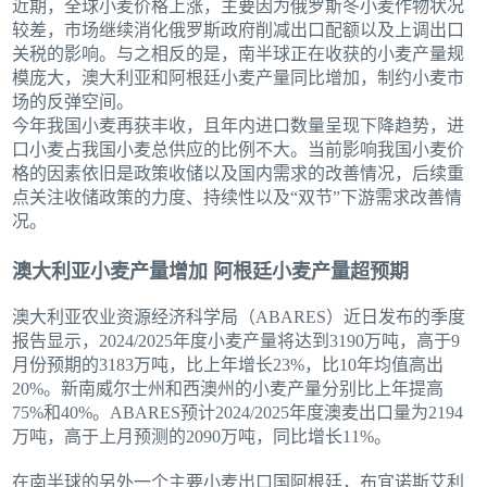
近期，全球小麦价格上涨，主要因为俄罗斯冬小麦作物状况
较差，市场继续消化俄罗斯政府削减出口配额以及上调出口
关税的影响。与之相反的是，南半球正在收获的小麦产量规
模庞大，澳大利亚和阿根廷小麦产量同比增加，制约小麦市
场的反弹空间。
今年我国小麦再获丰收，且年内进口数量呈现下降趋势，进
口小麦占我国小麦总供应的比例不大。当前影响我国小麦价
格的因素依旧是政策收储以及国内需求的改善情况，后续重
点关注收储政策的力度、持续性以及“双节”下游需求改善情
况。
澳大利亚小麦产量增加 阿根廷小麦产量超预期
澳大利亚农业资源经济科学局（ABARES）近日发布的季度
报告显示，2024/2025年度小麦产量将达到3190万吨，高于9
月份预期的3183万吨，比上年增长23%，比10年均值高出
20%。新南威尔士州和西澳州的小麦产量分别比上年提高
75%和40%。ABARES预计2024/2025年度澳麦出口量为2194
万吨，高于上月预测的2090万吨，同比增长11%。
在南半球的另外一个主要小麦出口国阿根廷，布宜诺斯艾利