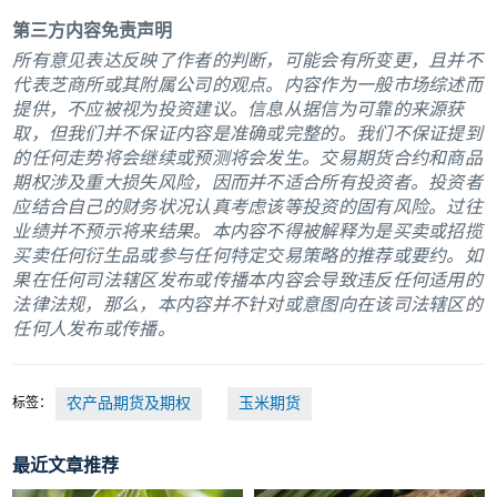
第三方内容免责声明
所有意见表达反映了作者的判断，可能会有所变更，且并不
代表芝商所或其附属公司的观点。内容作为一般市场综述而
提供，不应被视为投资建议。信息从据信为可靠的来源获
取，但我们并不保证内容是准确或完整的。我们不保证提到
的任何走势将会继续或预测将会发生。交易期货合约和商品
期权涉及重大损失风险，因而并不适合所有投资者。投资者
应结合自己的财务状况认真考虑该等投资的固有风险。过往
业绩并不预示将来结果。本内容不得被解释为是买卖或招揽
买卖任何衍生品或参与任何特定交易策略的推荐或要约。如
果在任何司法辖区发布或传播本内容会导致违反任何适用的
法律法规，那么，本内容并不针对或意图向在该司法辖区的
任何人发布或传播。
标签：
农产品期货及期权
玉米期货
最近文章推荐