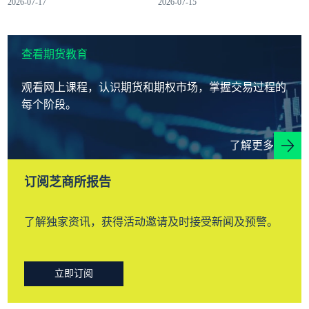
2026-07-17
2026-07-15
查看期货教育
观看网上课程，认识期货和期权市场，掌握交易过程的
每个阶段。
了解更多
订阅芝商所报告
了解独家资讯，获得活动邀请及时接受新闻及预警。
立即订阅