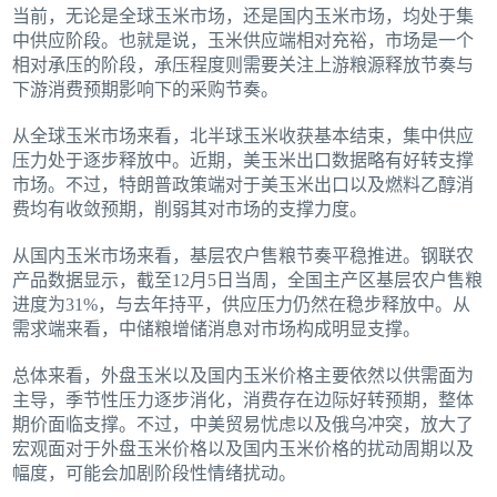
当前，无论是全球玉米市场，还是国内玉米市场，均处于集
中供应阶段。也就是说，玉米供应端相对充裕，市场是一个
相对承压的阶段，承压程度则需要关注上游粮源释放节奏与
下游消费预期影响下的采购节奏。
从全球玉米市场来看，北半球玉米收获基本结束，集中供应
压力处于逐步释放中。近期，美玉米出口数据略有好转支撑
市场。不过，特朗普政策端对于美玉米出口以及燃料乙醇消
费均有收敛预期，削弱其对市场的支撑力度。
从国内玉米市场来看，基层农户售粮节奏平稳推进。钢联农
产品数据显示，截至12月5日当周，全国主产区基层农户售粮
进度为31%，与去年持平，供应压力仍然在稳步释放中。从
需求端来看，中储粮增储消息对市场构成明显支撑。
总体来看，外盘玉米以及国内玉米价格主要依然以供需面为
主导，季节性压力逐步消化，消费存在边际好转预期，整体
期价面临支撑。不过，中美贸易忧虑以及俄乌冲突，放大了
宏观面对于外盘玉米价格以及国内玉米价格的扰动周期以及
幅度，可能会加剧阶段性情绪扰动。