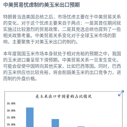
中美贸易忧虑制约美玉米出口预期
特朗普当选美国总统之后，市场忧虑主要在于中美贸易关系
的变化，对于这个忧虑主要来自于两点：一是其首任期间就
实施过比较激烈的贸易政策，二是其竞选总统也提到了一些
相关政策考量。中美贸易关系变化对于全球玉米市场的影
响，主要聚焦于对美玉米出口的制约。
本年度我国玉米市场本身就处于相对充裕的预期之中，我国
的玉米进口量呈现下滑预期。中美贸易关系一旦发生变化，
可能会促使中国转向其他买家，比如巴西等国。同时，巴西
的玉米供应也比较充裕，将会削弱美玉米的出口竞争力，进
而制约外盘价格。