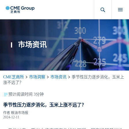
市场资讯
CME芝商所
市场洞察
市场资讯
季节性压力逐步消化，玉米上
涨不远了？
预计阅读时间 3分钟
季节性压力逐步消化，玉米上涨不远了？
作者
粮油市场报
2024-12-11