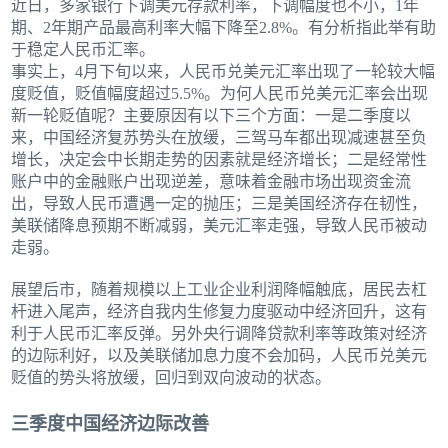
近日，多家银行下调美元存款利率，下调幅度也不小，1年
期、2年期产品最高利率大幅下降至2.8%。有分析指此举有助
于稳定人民币汇率。
事实上，4月下旬以来，人民币兑美元汇率出现了一轮较大幅
度贬值，贬值幅度超过5.5%。为何人民币兑美元汇率会出现
新一轮贬值呢？主要原因有以下三个方面：一是二季度以
来，中国经济复苏势头在放缓，三驾马车都出现减速甚至负
增长，决定会中长期走势的因素就是经济增长；二是经常性
账户中的金融账户出现逆差，意味着金融市场出现资金流
出，导致人民币遭遇一定的抛压；三是美国经济存在韧性，
美联储降息预期不断减弱，美元汇率走强，导致人民币被动
走弱。
展望后市，随着规模以上工业企业利润降幅触底，居民去杠
杆进入尾声，经济自我内生修复力度驱动中经济回升，这有
利于人民币汇率反弹。另外央行调降贷款利率等政策对经济
的边际利好，以及美联储加息力度不会加码，人民币兑美元
贬值的势头将放缓，回归到双向波动的状态。
三季度中国经济边际改善