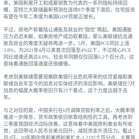
来，美国新屋开工和成屋销售为代表的一系列指标持续回
暖，亚特兰大联储最新预测在连续8个季度下滑后，住宅投资
有望在今年二季度为美国GDP贡献正增长。
不过，房地产软着陆让通胀及就业的“隐忧”再起。美国通胀
压力迟迟未解，如果房地产成功软着陆，那么美联储抗击通
胀及就业的难度无疑将再进一步。5月，美国PCE同比上涨
3.8%，为2021年4月以来首次回落至4%以下，不过核心PCE
同比增速还高达4.6%，较去年同期仅仅回落0.2个百分点，这
意味着通胀回落速度还很缓慢。
考虑到美联储需要观察欧美银行业危机带来的信贷紧缩和美
联储自去年至今的加息对实体经济的滞后影响，美联储在7月
加息的幅度大概率依旧只有25个基点，这个力度远弱于去
年。
与之对应的是，中国央行在6月调降贷款利率之后，大概率很
难进一步降息，货币政策依旧依靠结构性的工具。再考虑到
三季度我国经济边际改善，这意味着中美国债利差会有所收
敛，这回带动人民币兑美元回升，减轻资金外流压力。截止7
月3日，10年期中债和美债利差扩大-1.2197个百分点，主要是