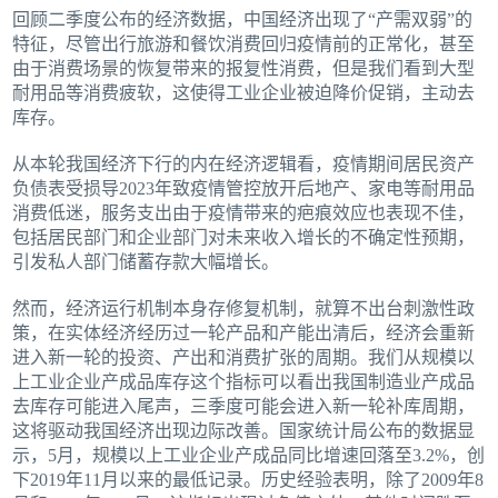
回顾二季度公布的经济数据，中国经济出现了“产需双弱”的
特征，尽管出行旅游和餐饮消费回归疫情前的正常化，甚至
由于消费场景的恢复带来的报复性消费，但是我们看到大型
耐用品等消费疲软，这使得工业企业被迫降价促销，主动去
库存。
从本轮我国经济下行的内在经济逻辑看，疫情期间居民资产
负债表受损导2023年致疫情管控放开后地产、家电等耐用品
消费低迷，服务支出由于疫情带来的疤痕效应也表现不佳，
包括居民部门和企业部门对未来收入增长的不确定性预期，
引发私人部门储蓄存款大幅增长。
然而，经济运行机制本身存修复机制，就算不出台刺激性政
策，在实体经济经历过一轮产品和产能出清后，经济会重新
进入新一轮的投资、产出和消费扩张的周期。我们从规模以
上工业企业产成品库存这个指标可以看出我国制造业产成品
去库存可能进入尾声，三季度可能会进入新一轮补库周期，
这将驱动我国经济出现边际改善。国家统计局公布的数据显
示，5月，规模以上工业企业产成品同比增速回落至3.2%，创
下2019年11月以来的最低记录。历史经验表明，除了2009年8