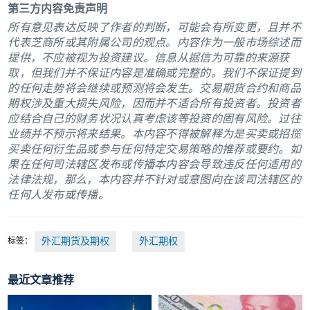
第三方内容免责声明
所有意见表达反映了作者的判断，可能会有所变更，且并不
代表芝商所或其附属公司的观点。内容作为一般市场综述而
提供，不应被视为投资建议。信息从据信为可靠的来源获
取，但我们并不保证内容是准确或完整的。我们不保证提到
的任何走势将会继续或预测将会发生。交易期货合约和商品
期权涉及重大损失风险，因而并不适合所有投资者。投资者
应结合自己的财务状况认真考虑该等投资的固有风险。过往
业绩并不预示将来结果。本内容不得被解释为是买卖或招揽
买卖任何衍生品或参与任何特定交易策略的推荐或要约。如
果在任何司法辖区发布或传播本内容会导致违反任何适用的
法律法规，那么，本内容并不针对或意图向在该司法辖区的
任何人发布或传播。
标签：
外汇期货及期权
外汇期权
最近文章推荐