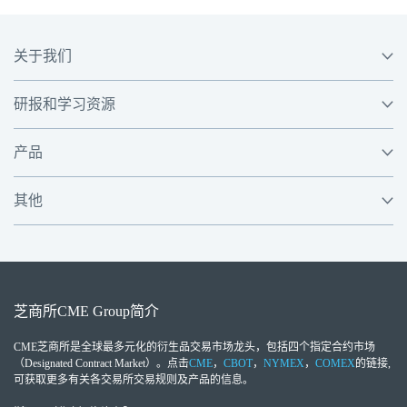
关于我们
研报和学习资源
产品
其他
芝商所
CME Group
简介
CME芝商所
是全球最多元化的衍生品交易市场龙头，包括四个指定合约市场
（Designated Contract Market）。点击
CME
，
CBOT
，
NYMEX
，
COMEX
的链接,
可获取更多有关各交易所交易规则及产品的信息。