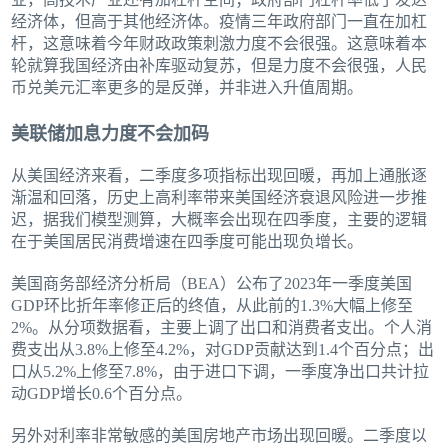
经济体，但高于其他经济体。疫情三年政府部门一直在加杠
杆，这意味着今年财政政策刺激力度不会很强。这意味着本
轮就算我国经济由补库驱动复苏，但是力度不会很强，人民
币兑美元汇率更多的是反弹，并非进入升值周期。
美联储加息力度不会加码
从美国经济来看，二季度多项指标出现回暖，再加上通胀逐
渐温和回落，历史上高利率带来美国经济衰退风险进一步推
迟，据我们模型测算，大概率会出现在四季度，主要的逻辑
在于美国居民消费增速在四季度可能出现负增长。
美国商务部经济分析局（BEA）公布了2023年一季度美国
GDP环比折年率修正后的终值，从此前的1.3%大幅上修至
2%。从分项数据看，主要上调了出口和消费者支出。个人消
费支出从3.8%上修至4.2%，对GDP贡献达到1.4个百分点；出
口从5.2%上修至7.8%，由于进口下调，一季度净出口共计拉
动GDP增长0.6个百分点。
另外对利率非常敏感的美国房地产市场出现回暖。二季度以