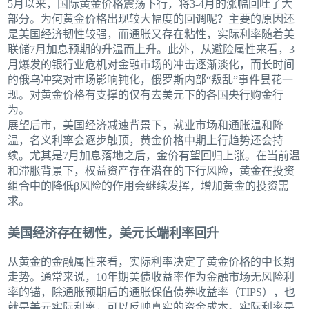
5月以来，国际黄金价格震荡下行，将3-4月的涨幅回吐了大
部分。为何黄金价格出现较大幅度的回调呢？主要的原因还
是美国经济韧性较强，而通胀又存在粘性，实际利率随着美
联储7月加息预期的升温而上升。此外，从避险属性来看，3
月爆发的银行业危机对金融市场的冲击逐渐淡化，而长时间
的俄乌冲突对市场影响钝化，俄罗斯内部“叛乱”事件昙花一
现。对黄金价格有支撑的仅有去美元下的各国央行购金行
为。
展望后市，美国经济减速背景下，就业市场和通胀温和降
温，名义利率会逐步触顶，黄金价格中期上行趋势还会持
续。尤其是7月加息落地之后，金价有望回归上涨。在当前温
和滞胀背景下，权益资产存在潜在的下行风险，黄金在投资
组合中的降低β风险的作用会继续发挥，增加黄金的投资需
求。
美国经济存在韧性，美元长端利率回升
从黄金的金融属性来看，实际利率决定了黄金价格的中长期
走势。通常来说，10年期美债收益率作为金融市场无风险利
率的锚，除通胀预期后的通胀保值债券收益率（TIPS），也
就是美元实际利率，可以反映真实的资金成本。实际利率是