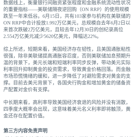
数据线上，衡量银行间融资紧张程度和金融系统流动性状况
的重要指标——美联储隔夜逆回购（ON RRP）的使用规模
跌至一年来低谷。6月15日，共有103家参与机构在美联储的
ON RRP中合计投放1.992万亿美元，总规模自去年6月2日以
来首次跌破2万亿美元，且较去年12月30日的创纪录高位
2.554万亿美元减少5620亿美元，降幅达22%。
综上所述，短期来看，美国经济存在韧性，且美国通胀粘性
很强，除非美联储提高通胀容忍度，否则美联储加息预期升
温的背景下，美元长端和短端利率同步反弹，带动美元实际
利率回升抑制黄金的投资需求，导致黄金价格回落。而金融
市场恐慌情绪的缓和，进一步降低了对避险需求对黄金的支
撑。目前去美元背景下，各国央行购金和增加黄金的储备资
产配置对金价有支撑。
中长期来看，高利率导致美国经济衰退的风险并没有消散，
四季度大概率会出现，这意味着美元名义利率即将触顶，黄
金还存在配置价值。
第三方内容免责声明