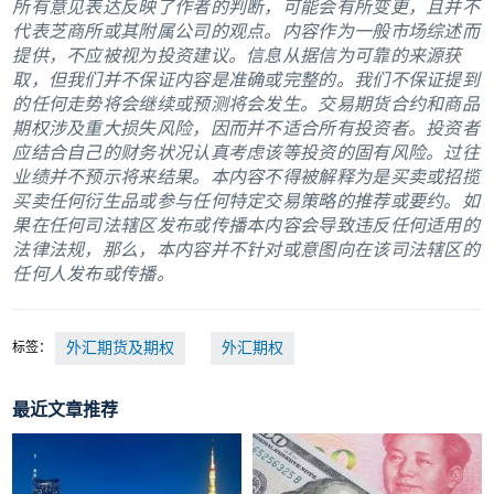
所有意见表达反映了作者的判断，可能会有所变更，且并不
代表芝商所或其附属公司的观点。内容作为一般市场综述而
提供，不应被视为投资建议。信息从据信为可靠的来源获
取，但我们并不保证内容是准确或完整的。我们不保证提到
的任何走势将会继续或预测将会发生。交易期货合约和商品
期权涉及重大损失风险，因而并不适合所有投资者。投资者
应结合自己的财务状况认真考虑该等投资的固有风险。过往
业绩并不预示将来结果。本内容不得被解释为是买卖或招揽
买卖任何衍生品或参与任何特定交易策略的推荐或要约。如
果在任何司法辖区发布或传播本内容会导致违反任何适用的
法律法规，那么，本内容并不针对或意图向在该司法辖区的
任何人发布或传播。
标签：
外汇期货及期权
外汇期权
最近文章推荐