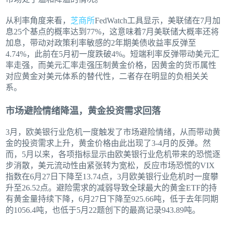
从利率角度来看，
芝商所
FedWatch工具显示，美联储在7月加
息25个基点的概率达到77%，这意味着7月美联储大概率还将
加息，带动对政策利率敏感的2年期美债收益率反弹至
4.74%，此前在5月初一度跌破4%。短端利率反弹带动美元汇
率走强，而美元汇率走强压制黄金价格，因黄金的货币属性
对应黄金对美元体系的替代性，二者存在明显的负相关关
系。
市场避险情绪降温，黄金投资需求回落
3月，欧美银行业危机一度触发了市场避险情绪，从而带动黄
金的投资需求上升，黄金价格由此出现了3-4月的反弹。然
而，5月以来，各项指标显示由欧美银行业危机带来的恐慌逐
步消散，美元流动性由紧张转为宽松，反应市场恐慌的VIX
指数在6月27日下降至13.74点，3月欧美银行业危机时一度攀
升至26.52点。避险需求的减弱导致全球最大的黄金ETF的持
有黄金量持续下降，6月27日下降至925.66吨，低于去年同期
的1056.4吨，也低于5月22题创下的最高记录943.89吨。