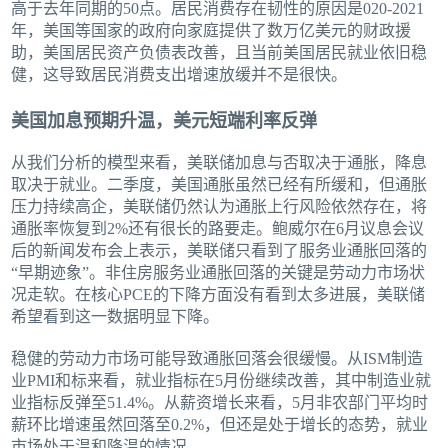
高于去年同期的50点。居民消费存在韧性的原因是020-2021
年，美国等国家的政府向家庭提供了数万亿美元的财政援
助，美国居民资产负债表改善，且当前美国居民就业依旧稳
健，这导致居民消费支出增速放缓并不是很快。
美国加息预期升温，美元短端利率反弹
从我们分析的模型来看，美联储加息与否取决于通胀，降息
取决于就业。二季度，美国通胀虽然已经有所缓和，但通胀
压力持续高企，美联储仍然认为通胀上行风险依然存在，将
通胀率恢复到2%还有很长的路要走。鲍威尔在6月议息会议
后的新闻发布会上表示，美联储只看到了服务业通胀回落的
“早期迹象”。非住房服务业通胀回落的关键是劳动力市场状
况走软。在核心PCE的下降方面没有看到太多进展，美联储
希望看到这一数据明显下降。
稳健的劳动力市场可能导致通胀回落会很缓慢。从ISM制造
业PMI和标来看，就业指标在5月份继续改善，其中制造业就
业指标反弹至51.4%。从薪资增长来看，5月非农部门平均时
薪环比增速虽然回落至0.2%，但还是处于增长的态势，就业
市场处于温和降温的情况。