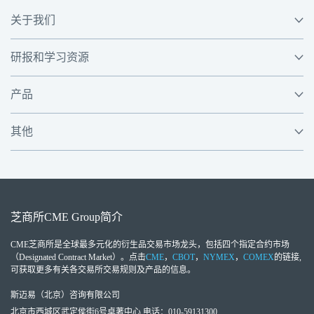
关于我们
研报和学习资源
产品
其他
芝商所
CME Group
简介
CME芝商所
是全球最多元化的衍生品交易市场龙头，包括四个指定合约市场
（Designated Contract Market）。点击
CME
，
CBOT
，
NYMEX
，
COMEX
的链接,
可获取更多有关各交易所交易规则及产品的信息。
斯迈易（北京）咨询有限公司
北京市西城区武定侯街6号卓著中心 电话：010-59131300