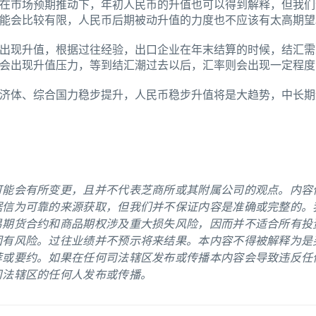
息，在市场预期推动下，年初人民币的升值也可以得到解释，但我
能会比较有限，人民币后期被动升值的力度也不应该有太高期望
出现升值，根据过往经验，出口企业在年末结算的时候，结汇需
会出现升值压力，等到结汇潮过去以后，汇率则会出现一定程度
大经济体、综合国力稳步提升，人民币稳步升值将是大趋势，中长
可能会有所变更，且并不代表芝商所或其附属公司的观点。内容
据信为可靠的来源获取，但我们并不保证内容是准确或完整的。
易期货合约和商品期权涉及重大损失风险，因而并不适合所有投
固有风险。过往业绩并不预示将来结果。本内容不得被解释为是
荐或要约。如果在任何司法辖区发布或传播本内容会导致违反任
司法辖区的任何人发布或传播。