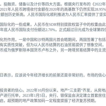
、投融资、储备以及计价等四大方面。根据央行发布的《2022
21年人民币跨境收付金额在2020年的高基数下仍然实现28.9
付金额创历史新高。人民币国际化顺利推进为人民币汇率提供了坚
际化的一些成果，人民币在SDR特别提款权篮子中的权重由此前1
021年底人民币国际支付份额达2.70%，正式超过日元成为全球第
化剂作用，一是中国和沙特两国元首会晤期间，两国签署了包括
有实质性突破，但为以人民币结算的石油贸易提供了想象空间，
币成为俄罗斯除本国货币卢布之外，另一跨境贸易结算中的主流
日表示，应该说今年经济增长的前景还是非常好的，市场的信心
资者的信心。2022年10月份以来，地产“三支箭”齐发，从房
产进行托举，2023年1月5日，央行、银保监会决定建立首套房
启，超预期的地产政策加码一定程度提振了经济复苏预期。