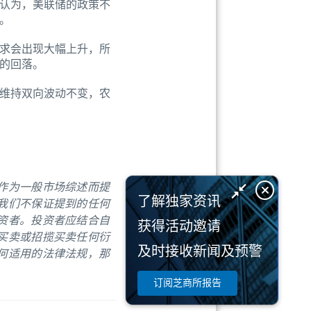
们认为，美联储的政策不
。
求会出现大幅上升，所
的回落。
期维持双向波动不变，农
作为一般市场综述而提
了解独家资讯
我们不保证提到的任何
资者。投资者应结合自
获得活动邀请
买卖或招揽买卖任何衍
及时接收新闻及预警
何适用的法律法规，那
订阅芝商所报告