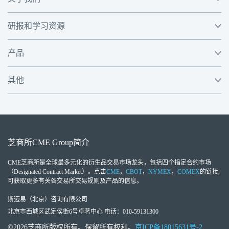
研报和学习资源
产品
其他
芝商所
CME Group
简介
CME芝商所
是全球最多元化的衍生品交易市场龙头，包括四个指定合约市场
（Designated Contract Market）。点击
CME
，
CBOT
，
NYMEX
，
COMEX
的链接,
可获取更多有关各交易所交易规则及产品的信息。
斯迈易（北京）咨询有限公司
北京市西城区武定侯街6号卓著中心 电话：010-59131300
©2026芝商所版权所有。保留所有权利。
京ICP备18015631号-2