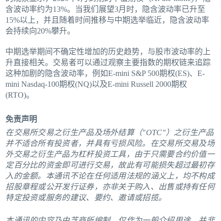
含波动率约为13%。当我们展望3月时，隐含波动率已升至
15%以上，并且随着时间推移与中期选举临近，隐含波动率
会持续向20%攀升。
中期选举期间不确定性增加的历史趋势，与股市波动率的上
升直接相关。交易者可以通过观察主要指数的期权链来追踪
这种加剧的隐含波动率，例如E-mini S&P 500期权(ES)、E-
mini Nasdaq-100期权(NQ)以及E-mini Russell 2000期权
(RTO)。
免责声明
在交易所交易之衍生产品及场外结算（"OTC"）之衍生产品
并不适合所有投资者，并具有亏损风险。在交易所交易及场
外交易之衍生产品为杠杆投资工具，由于只需要合约价值一
定百分比的资金即可进行交易，故此有可能损失超过最初存
入的金额。本通讯不论在任何适用法规的涵义上，均不构成
招股章程或公开发行证券，亦非关于购入、出售或持有任何
特定投资或服务的建议、要约、邀请或招揽。
本通讯的内容乃由芝商所编制，仅作为一般介绍用途，并非