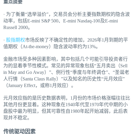
重点提要
· 为了衡量“选举溢价”，交易员会分析主要指数期权的隐含波
动率，包括E-mini S&P 500、E-mini Nasdaq-100及E-mini
Russell 2000。
·
股指期权
市场反映了不确定性的增加，2026年1月到期的平
值期权（At-the-money）隐含波动率约为13%。
金融市场受多种因素影响，其中包括几个可能引导投资者行
为的显着季节性模式。常见的异常现象包括“五月卖出（Sell
in May and Go Away）”、例行性“季度与年终调仓”、“圣诞老
人行情（Santa Claus Rally）”以及知名的历史性“元月效应”
（January Effect，或称1月效应）。
元月效应指的是历史数据表明，1月份的市场价格涨幅往往比
其他月份更显着。这种现象在1940年代至1970年代中期的小
盘股中最为明显，但其可靠性自1980年起开始减弱，此后表
现并不稳定。
传统驱动因素