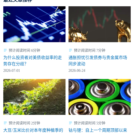
预计阅读时间 6分钟
预计阅读时间 7分钟
为什么投资者对美债收益率的走
通胀担忧引发债券与贵金属市场
势存在分歧？
同步波动
2026-07-01
2026-06-24
预计阅读时间 2分钟
预计阅读时间 5分钟
大豆/玉米比价对本年度种植季的
钴与锂：自上一个周期顶部以来