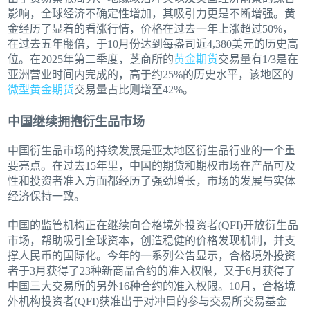
影响，全球经济不确定性增加，其吸引力更是不断增强。黄
金经历了显着的看涨行情，价格在过去一年上涨超过50%，
在过去五年翻倍，于10月份达到每盎司近4,380美元的历史高
位。在2025年第二季度，芝商所的
黄金期货
交易量有1/3是在
亚洲营业时间内完成的，高于约25%的历史水平，该地区的
微型黄金期货
交易量占比则增至42%。
中国继续拥抱衍生品市场
中国衍生品市场的持续发展是亚太地区衍生品行业的一个重
要亮点。在过去15年里，中国的期货和期权市场在产品可及
性和投资者准入方面都经历了强劲增长，市场的发展与实体
经济保持一致。
中国的监管机构正在继续向合格境外投资者(QFI)开放衍生品
市场，帮助吸引全球资本，创造稳健的价格发现机制，并支
撑人民币的国际化。今年的一系列公告显示，合格境外投资
者于3月获得了23种新商品合约的准入权限，又于6月获得了
中国三大交易所的另外16种合约的准入权限。10月，合格境
外机构投资者(QFI)获准出于对冲目的参与交易所交易基金