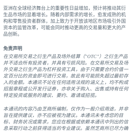
亚洲在全球经济舞台上的重要性日益增加，预计将推动其衍
生品市场的显着增长。随着内部需求的增长，愈发成熟的机
构和零售投资者群体，加上致力于开放该地区市场吸引外国
资本的监管改革，可能会同时推动更高的交易量和更大的产
品创新。
免责声明
在交易所交易之衍生产品及场外结算（"OTC"）之衍生产品
并不适合所有投资者，并具有亏损风险。在交易所交易及场
外交易之衍生产品为杠杆投资工具，由于只需要合约价值一
定百分比的资金即可进行交易，故此有可能损失超过最初存
入的金额。本通讯不论在任何适用法规的涵义上，均不构成
招股章程或公开发行证券，亦非关于购入、出售或持有任何
特定投资或服务的建议、要约、邀请或招揽。
本通讯的内容乃由芝商所编制，仅作为一般介绍用途，并非
旨在提供建议，亦不应被视为建议。本通讯未考虑您的目
标、财务状况或需求，您应在根据或依赖本通讯中列出的信
息采取行动之前获得适当的专业建议。虽然芝商所已尽力确