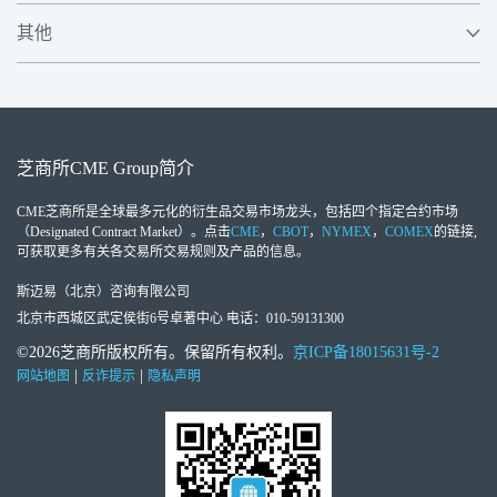
其他
芝商所
CME Group
简介
CME芝商所
是全球最多元化的衍生品交易市场龙头，包括四个指定合约市场
（Designated Contract Market）。点击
CME
，
CBOT
，
NYMEX
，
COMEX
的链接,
可获取更多有关各交易所交易规则及产品的信息。
斯迈易（北京）咨询有限公司
北京市西城区武定侯街6号卓著中心 电话：010-59131300
©2026芝商所版权所有。保留所有权利。
京ICP备18015631号-2
|
|
网站地图
反诈提示
隐私声明