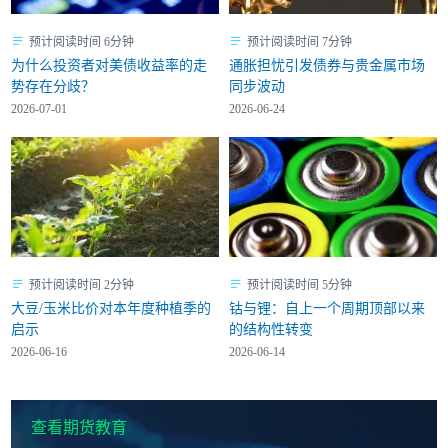
预计阅读时间 6分钟
预计阅读时间 7分钟
为什么投资者对美债收益率的走
通胀担忧引发债券与贵金属市场
势存在分歧？
同步波动
2026-07-01
2026-06-24
预计阅读时间 2分钟
预计阅读时间 5分钟
大豆/玉米比价对本年度种植季的
钴与锂：自上一个周期顶部以来
启示
的结构性转变
2026-06-16
2026-06-14
查看期货教育