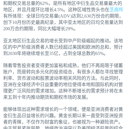
和期权交易总量的62%，是所有地区中衍生品交易量最大的
地区，并且月度环比增长4.5%。这种区域性势头也在
芝商所
有所体现：全球日均交易量(ADV)达到2,630万份合约期限，
创下10月份历史最高纪录，其中亚太地区的日均交易量达到
200万合约期限，同比大幅增长29%。
亚太地区衍生品交易的增长受到中产阶级崛起的推动。该地
区的中产阶级消费者人数已经超过美国和欧洲的总和，预计
到2030年将继续增长至35亿，占到全球总数的65%。
随着零售投资者变得更加富裕和成熟，他们不再局限于储蓄
账户，而是转向多元化的投资组合，有很多人都在寻找管理
利率、货币波动和股票波动率相关风险的方法。与此同时，
亚洲在全球经济中日益重要的地位使得本地和国际机构对管
理更广泛风险的需求增加。这种不断增长的需求预计将在未
来五到十年内推动期货和期权市场的发展。
能够体现出这种需求增长的一个领域，便是亚洲消费者对黄
金衍生品日益增长的兴趣。黄金长期以来一直受到亚洲投资
者的青睐，不仅作为财富的象征，也被视为一种避险资产。
由于贸易紧张局势、地缘政治冲突以及美国经济前景的综合