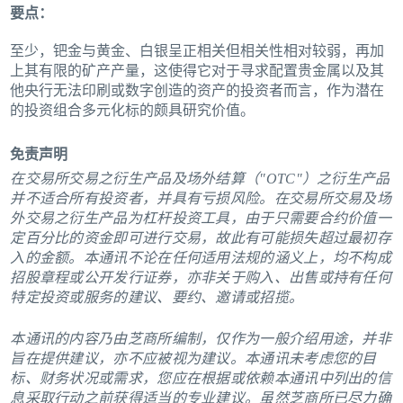
要点：
至少，钯金与黄金、白银呈正相关但相关性相对较弱，再加
上其有限的矿产产量，这使得它对于寻求配置贵金属以及其
他央行无法印刷或数字创造的资产的投资者而言，作为潜在
的投资组合多元化标的颇具研究价值。
免责声明
在交易所交易之衍生产品及场外结算（"OTC"）之衍生产品
并不适合所有投资者，并具有亏损风险。在交易所交易及场
外交易之衍生产品为杠杆投资工具，由于只需要合约价值一
定百分比的资金即可进行交易，故此有可能损失超过最初存
入的金额。本通讯不论在任何适用法规的涵义上，均不构成
招股章程或公开发行证券，亦非关于购入、出售或持有任何
特定投资或服务的建议、要约、邀请或招揽。
本通讯的内容乃由芝商所编制，仅作为一般介绍用途，并非
旨在提供建议，亦不应被视为建议。本通讯未考虑您的目
标、财务状况或需求，您应在根据或依赖本通讯中列出的信
息采取行动之前获得适当的专业建议。虽然芝商所已尽力确