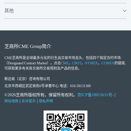
其他
芝商所
CME Group
简介
CME芝商所
是全球最多元化的衍生品交易市场龙头，包括四个指定合约市场
（Designated Contract Market）。点击
CME
，
CBOT
，
NYMEX
，
COMEX
的链接,
可获取更多有关各交易所交易规则及产品的信息。
斯迈易（北京）咨询有限公司
北京市西城区武定侯街6号卓著中心 电话：010-59131300
©2026芝商所版权所有。保留所有权利。
京ICP备18015631号-2
|
|
网站地图
反诈提示
隐私声明