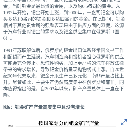
金，当时铂金是最昂贵的金属，以及约0.5盎司的黄金。从
1997年开始，钯金开始上涨，到2000年，一盎司钯金可以购
买多达1.8盎司的铂金和多达四盎司的黄金。在此期间，钯金
相对于其他贵金属的强劲表现是由于供应方面的恐慌，这源
于汽车行业对钯金的需求以及钯金供应集中在俄罗斯（图
6）。
1991年苏联解体后，俄罗斯的钯金出口体系经常因文书工作
和配额而产生延误。汽车制造商和投机者担心俄罗斯的供应
可能会完全停止。恐慌性购买，加上更严格的汽车排放法律
带来的需求增长，导致钯金价格呈现抛物线式上涨。自20世
纪90年代末以来，钯金开采生产已多元化，南非产量占比上
升。尽管如此，主要生产仍然高度集中在俄罗斯和南非。同
样值得指出的是，自2003年以来，矿产产量总体上一直在下
降。
图6：钯金矿产产量高度集中且没有增长