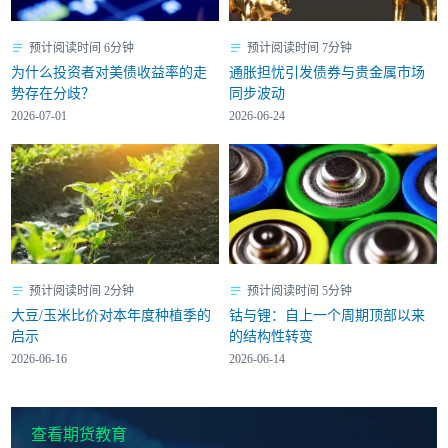
预计阅读时间 6分钟
预计阅读时间 7分钟
为什么投资者对美债收益率的走
通胀担忧引发债券与贵金属市场
势存在分歧？
同步波动
2026-07-01
2026-06-24
预计阅读时间 2分钟
预计阅读时间 5分钟
大豆/玉米比价对本年度种植季的
钴与锂：自上一个周期顶部以来
启示
的结构性转变
2026-06-16
2026-06-14
查看期货教育