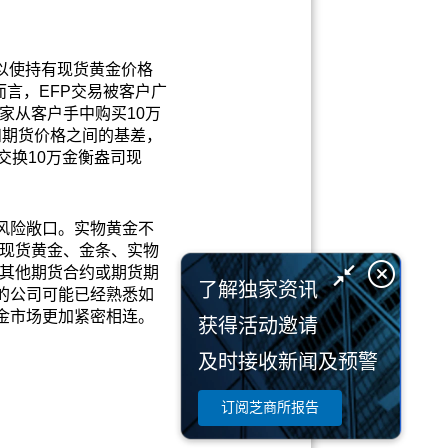
以使持有现货黄金价格
言，EFP交易被客户广
家从客户手中购买10万
和期货价格之间的基差，
金交换10万金衡盎司现
金风险敞口。实物黄金不
与现货黄金、金条、实物
与其他期货合约或期货期
了解独家资讯
场的公司可能已经熟悉如
黄金市场更加紧密相连。
获得活动邀请
及时接收新闻及预警
订阅芝商所报告