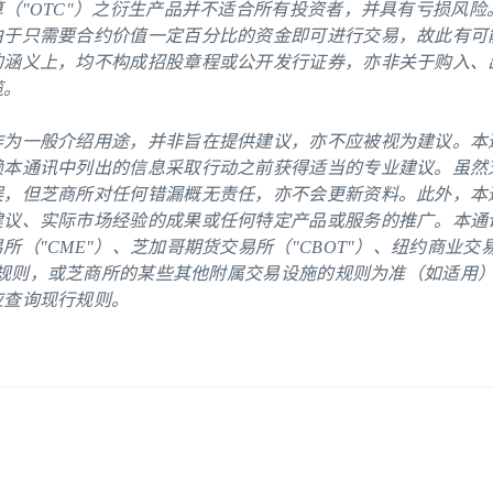
（"OTC"）之衍生产品并不适合所有投资者，并具有亏损风
由于只需要合约价值一定百分比的资金即可进行交易，故此有可
的涵义上，均不构成招股章程或公开发行证券，亦非关于购入、
揽。
作为一般介绍用途，并非旨在提供建议，亦不应被视为建议。本
赖本通讯中列出的信息采取行动之前获得适当的专业建议。虽然
误，但芝商所对任何错漏概无责任，亦不会更新资料。此外，本
建议、实际市场经验的成果或任何特定产品或服务的推广。本通
（"CME"）、芝加哥期货交易所（"CBOT"）、纽约商业交易所
正式规则，或芝商所的某些其他附属交易设施的规则为准（如适用
应查询现行规则。