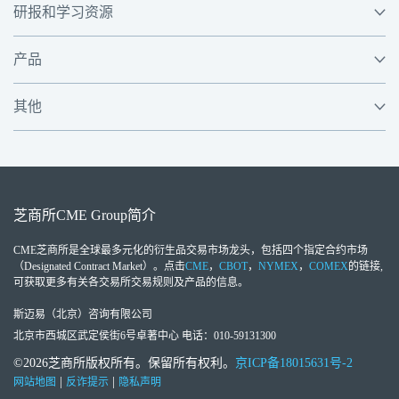
研报和学习资源
产品
其他
芝商所
CME Group
简介
CME芝商所
是全球最多元化的衍生品交易市场龙头，包括四个指定合约市场
（Designated Contract Market）。点击
CME
，
CBOT
，
NYMEX
，
COMEX
的链接,
可获取更多有关各交易所交易规则及产品的信息。
斯迈易（北京）咨询有限公司
北京市西城区武定侯街6号卓著中心 电话：010-59131300
©2026芝商所版权所有。保留所有权利。
京ICP备18015631号-2
|
|
网站地图
反诈提示
隐私声明