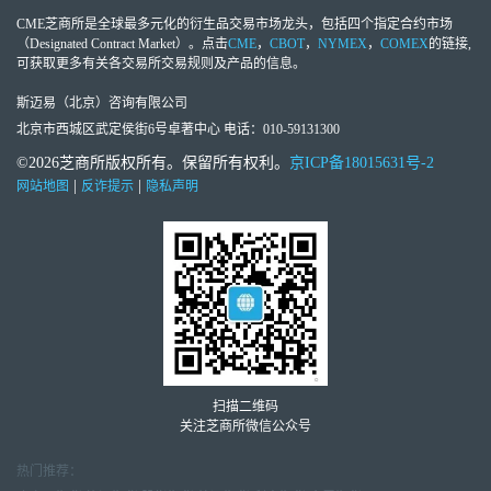
CME芝商所
是全球最多元化的衍生品交易市场龙头，包括四个指定合约市场
（Designated Contract Market）。点击
CME
，
CBOT
，
NYMEX
，
COMEX
的链接,
可获取更多有关各交易所交易规则及产品的信息。
斯迈易（北京）咨询有限公司
北京市西城区武定侯街6号卓著中心 电话：010-59131300
©2026芝商所版权所有。保留所有权利。
京ICP备18015631号-2
|
|
网站地图
反诈提示
隐私声明
扫描二维码
关注芝商所微信公众号
热门推荐：