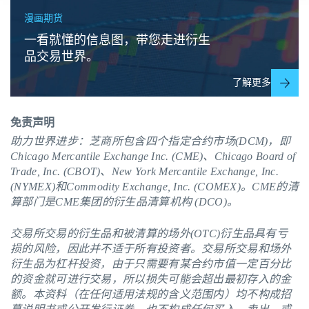
漫画期货
一看就懂的信息图，带您走进衍生
品交易世界。
了解更多
免责声明
助力世界进步：芝商所包含四个指定合约市场(DCM)，即
Chicago Mercantile Exchange Inc. (CME)、Chicago Board of
Trade, Inc. (CBOT)、New York Mercantile Exchange, Inc.
(NYMEX)和Commodity Exchange, Inc. (COMEX)。
CME
的清
算部门是CME集团的衍生品清算机构 (DCO)。
交易所交易的衍生品和被清算的场外(OTC)衍生品具有亏
损的风险，因此并不适于所有投资者。交易所交易和场外
衍生品为杠杆投资，由于只需要有某合约市值一定百分比
的资金就可进行交易，所以损失可能会超出最初存入的金
额。本资料（在任何适用法规的含义范围内）均不构成招