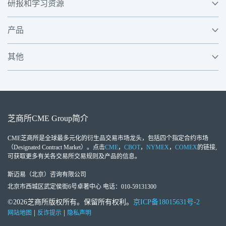
研报和学习资源
产品
其他
芝商所
CME Group
简介
CME芝商所
是全球最多元化的衍生品交易市场龙头，包括四个指定合约市场
（Designated Contract Market）。点击
CME
，
CBOT
，
NYMEX
，
COMEX
的链接,
可获取更多有关各交易所交易规则及产品的信息。
斯迈易（北京）咨询有限公司
北京市西城区武定侯街6号卓著中心 电话：010-59131300
©2026芝商所版权所有。保留所有权利。
京ICP备18015631号-2
|
|
网站地图
反诈提示
隐私声明