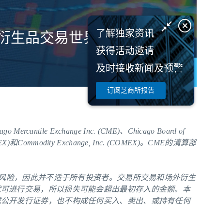
了解独家资讯
衍生品交易世界。
获得活动邀请
及时接收新闻及预警
了解更多
订阅芝商所报告
le Exchange Inc. (CME)、Chicago Board of
NYMEX)和Commodity Exchange, Inc. (COMEX)。
CME
的清算部
的风险，因此并不适于所有投资者。交易所交易和场外衍生
就可进行交易，所以损失可能会超出最初存入的金额。本
或公开发行证券，也不构成任何买入、卖出、或持有任何