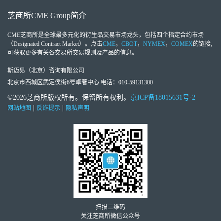
芝商所
CME Group
简介
CME芝商所
是全球最多元化的衍生品交易市场龙头，包括四个指定合约市场
（Designated Contract Market）。点击
CME
，
CBOT
，
NYMEX
，
COMEX
的链接,
可获取更多有关各交易所交易规则及产品的信息。
斯迈易（北京）咨询有限公司
北京市西城区武定侯街6号卓著中心 电话：010-59131300
©2026芝商所版权所有。保留所有权利。
京ICP备18015631号-2
|
|
网站地图
反诈提示
隐私声明
扫描二维码
关注芝商所微信公众号