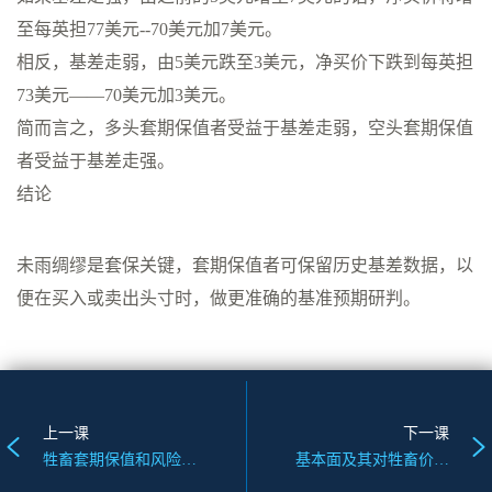
至每英担77美元--70美元加7美元。
相反，基差走弱，由5美元跌至3美元，净买价下跌到每英担
73美元——70美元加3美元。
简而言之，多头套期保值者受益于基差走弱，空头套期保值
者受益于基差走强。
结论
未雨绸缪是套保关键，套期保值者可保留历史基差数据，以
便在买入或卖出头寸时，做更准确的基准预期研判。
上一课
下一课
牲畜套期保值和风险管理
基本面及其对牲畜价格的影响