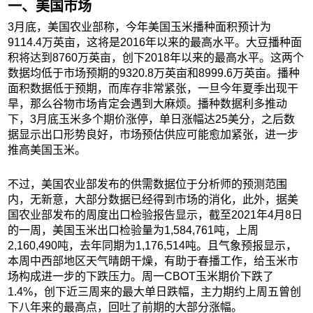
一、美国市场
3月底，美国农业部称，今年美国玉米播种面积预计为
9114.4万英亩，这将是2016年以来的最高水平。大豆播种面
积将达到8760万英亩，创下2018年以来的最高水平。这两个
数据均低于市场预期的9320.8万英亩和8999.6万英亩。播种
面积数据低于预期，而库存非常紧张，一旦今年夏季出现干
旱，那么谷物市场肯定会遇到大麻烦。播种数据利多推动
下，3月底玉米多个期价涨停，单日涨幅达25美分，之后数
据显示出口形势良好，市场预估供应可能愈加紧张，进一步
推高美国玉米。
不过，美国农业部发布的供需数据位于分析师的预测范围
内，无新意，大部分数据已经得到市场的消化，此外，据美
国农业部发布的周度出口检验报告显示，截至2021年4月8日
的一周，美国玉米出口检验量为1,584,761吨，上周
2,160,490吨，去年同期为1,176,514吨。且气象预报显示，
本周中西部地区天气晴朗干燥，有助于春播工作，给玉米市
场构成进一步的下跌压力。周一CBOT玉米期价下跌了
1.4%，创下近三周来的最大单日跌幅，主力期约上周五曾创
下八年来的最高点，回吐了前期的大部分涨幅。