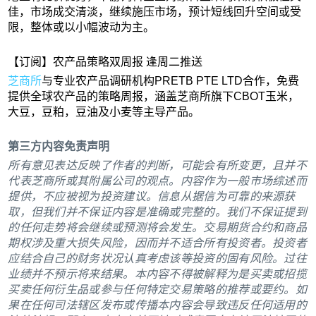
佳，市场成交清淡，继续施压市场，预计短线回升空间或受
限，整体或以小幅波动为主。
【订阅】农产品策略双周报 逢周二推送
芝商所
与专业农产品调研机构PRETB PTE LTD合作，免费
提供全球农产品的策略周报，涵盖芝商所旗下CBOT玉米，
大豆，豆粕，豆油及小麦等主导产品。
第三方内容免责声明
所有意见表达反映了作者的判断，可能会有所变更，且并不
代表芝商所或其附属公司的观点。内容作为一般市场综述而
提供，不应被视为投资建议。信息从据信为可靠的来源获
取，但我们并不保证内容是准确或完整的。我们不保证提到
的任何走势将会继续或预测将会发生。交易期货合约和商品
期权涉及重大损失风险，因而并不适合所有投资者。投资者
应结合自己的财务状况认真考虑该等投资的固有风险。过往
业绩并不预示将来结果。本内容不得被解释为是买卖或招揽
买卖任何衍生品或参与任何特定交易策略的推荐或要约。如
果在任何司法辖区发布或传播本内容会导致违反任何适用的