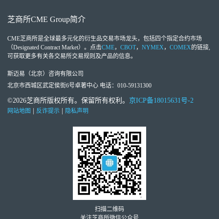
芝商所
CME Group
简介
CME芝商所
是全球最多元化的衍生品交易市场龙头，包括四个指定合约市场
（Designated Contract Market）。点击
CME
，
CBOT
，
NYMEX
，
COMEX
的链接,
可获取更多有关各交易所交易规则及产品的信息。
斯迈易（北京）咨询有限公司
北京市西城区武定侯街6号卓著中心 电话：010-59131300
©2026芝商所版权所有。保留所有权利。
京ICP备18015631号-2
|
|
网站地图
反诈提示
隐私声明
扫描二维码
关注芝商所微信公众号