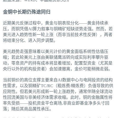
金铜中长期仍殊途同归
近期美元反弹过程中，黄金与铜表现分化——黄金持续承
压，而铜凭借AI算力叙事与铜精矿短缺逆势走强。然而，若
美元进入趋势性新一轮上涨（而非当前技术性反弹），两者
将结束分化、进入同步调整。
美元趋势走强意味着以美元计价的黄金面临系统性估值压
缩；若此轮美元上涨由美联储鹰派转向或实际利率攀升驱
动，零息资产的持有成本将显着增加，配置型资金（尤其是
央行以外的机构投资者）会加速撤离，金价可能稍微走弱。
当前铜价的高位支撑主要来自AI数据中心与电网投资的结构
性需求，以及铜精矿TC/RC（粗炼费/精炼费）负值导致的供
应刚性。但若美元形成新一轮上涨趋势，通常伴随全球流动
性回流美国与非美经济体需求收缩。此时，铜的金融属性将
率先受损——投机资金平仓离场,非商业即基金净多头寸回
落；随后其商品属性承压。