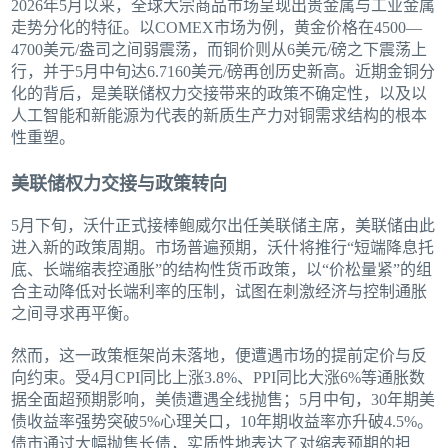
2026年5月以来，全球大宗商品市场呈现出贵金属与工业金属
走势分化的特征。以COMEX市场为例，黄金价格在4500—
4700美元/盎司之间弱震荡，而铜价则从6美元/磅之下震荡上
行，并于5月中旬达6.7160美元/磅再创历史新高。近期金铜分
化的背后，是美联储权力交接带来的政策不确定性，以及以
人工智能和新能源为代表的新质生产力对铜需求结构的根本
性重塑。
美联储权力交接与政策转向
5月下旬，沃什正式接棒鲍威尔出任美联储主席，美联储由此
进入新的政策周期。市场普遍预期，沃什将推行“短端降息托
底、长端缩表控通胀”的结构性货币政策，以“价松量紧”的组
合主动降低对长端利率的压制，试图在刺激经济与控制通胀
之间寻求再平衡。
然而，这一政策框架尚未落地，便遭遇市场的提前定价与反
向约束。受4月CPI同比上涨3.8%、PPI同比大涨6%等通胀数
据全面超预期影响，美债遭遇全线抛售；5月中旬，30年期美
债收益率强势突破5%心理关口，10年期收益率亦升破4.5%。
债市通过大幅抛售长债，实质性地表达了对缩表预期的担