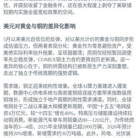
忧，并提前收紧了金融条件，这在很大程度上剥夺了美联储
短期内实施全面宽松政策的空间。
美元对黄金与铜的差异化影响
5月以来美元自低位的反弹，对以美元计价的黄金与铜同步形
成估值压力，但两者表现分化：黄金作为零息避险资产，受
美债实际利率抬升拖累，呈现弱震荡；而铜仅经短暂回调便
率先企稳反弹，COMEX铜主力合约更再创历史新高。这一
差异的核心在于，铜的供需结构已被新质生产力深刻重塑，
走出了独立于传统周期的强势逻辑。
需求端，铜正迎来结构性增量。全球AI算力基建进入爆发
期，数据中心供电系统与高密度铜缆连接方案带来指数级用
铜增长，形成独立于地产周期的刚性需求通道。同时，全球
电网处于二战以来最大规模更新周期，中国“十五五”电网投
资4万亿元，较“十四五”增长40%，特高压与储能建设持续拉
动铜消费。新能源汽车单车用铜量达80—120公斤，为传统燃
油车的3—4倍，2025年全球销量已超2000万辆，2026年预计
维持20%增速，新增需求约30万吨级。此外，风电、光伏装