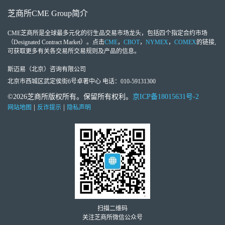
芝商所
CME Group
简介
CME芝商所
是全球最多元化的衍生品交易市场龙头，包括四个指定合约市场
（Designated Contract Market）。点击
CME
，
CBOT
，
NYMEX
，
COMEX
的链接,
可获取更多有关各交易所交易规则及产品的信息。
斯迈易（北京）咨询有限公司
北京市西城区武定侯街6号卓著中心 电话：010-59131300
©2026芝商所版权所有。保留所有权利。
京ICP备18015631号-2
|
|
网站地图
反诈提示
隐私声明
扫描二维码
关注芝商所微信公众号