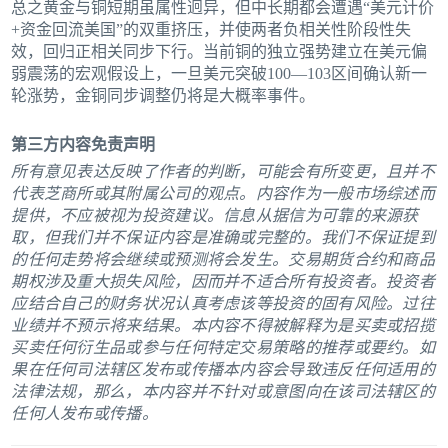
总之黄金与铜短期虽属性迥异，但中长期都会遭遇“美元计价
+资金回流美国”的双重挤压，并使两者负相关性阶段性失
效，回归正相关同步下行。当前铜的独立强势建立在美元偏
弱震荡的宏观假设上，一旦美元突破100—103区间确认新一
轮涨势，金铜同步调整仍将是大概率事件。
第三方内容免责声明
所有意见表达反映了作者的判断，可能会有所变更，且并不
代表芝商所或其附属公司的观点。内容作为一般市场综述而
提供，不应被视为投资建议。信息从据信为可靠的来源获
取，但我们并不保证内容是准确或完整的。我们不保证提到
的任何走势将会继续或预测将会发生。交易期货合约和商品
期权涉及重大损失风险，因而并不适合所有投资者。投资者
应结合自己的财务状况认真考虑该等投资的固有风险。过往
业绩并不预示将来结果。本内容不得被解释为是买卖或招揽
买卖任何衍生品或参与任何特定交易策略的推荐或要约。如
果在任何司法辖区发布或传播本内容会导致违反任何适用的
法律法规，那么，本内容并不针对或意图向在该司法辖区的
任何人发布或传播。