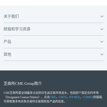
关于我们
研报和学习资源
产品
其他
芝商所
CME Group
简介
CME芝商所
是全球最多元化的衍生品交易市场龙头，包括四个指定合约市场
（Designated Contract Market）。点击
CME
，
CBOT
，
NYMEX
，
COMEX
的链接,
可获取更多有关各交易所交易规则及产品的信息。