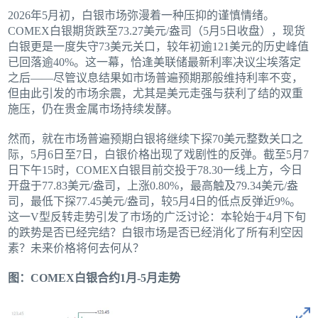
2026年5月初，白银市场弥漫着一种压抑的谨慎情绪。
COMEX白银期货跌至73.27美元/盎司（5月5日收盘），现货
白银更是一度失守73美元关口，较年初逾121美元的历史峰值
已回落逾40%。这一幕，恰逢美联储最新利率决议尘埃落定
之后——尽管议息结果如市场普遍预期那般维持利率不变，
但由此引发的市场余震，尤其是美元走强与获利了结的双重
施压，仍在贵金属市场持续发酵。
然而，就在市场普遍预期白银将继续下探70美元整数关口之
际，5月6日至7日，白银价格出现了戏剧性的反弹。截至5月7
日下午15时，COMEX白银目前交投于78.30一线上方，今日
开盘于77.83美元/盎司，上涨0.80%，最高触及79.34美元/盎
司，最低下探77.45美元/盎司，较5月4日的低点反弹近9%。
这一V型反转走势引发了市场的广泛讨论：本轮始于4月下旬
的跌势是否已经完结？白银市场是否已经消化了所有利空因
素？未来价格将何去何从？
图：COMEX白银合约1月-5月走势