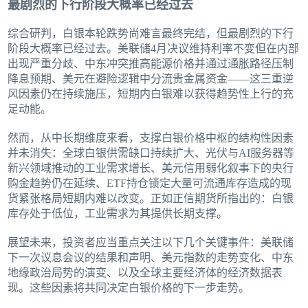
最剧烈的下行阶段大概率已经过去
综合研判，白银本轮跌势尚难言最终完结，但最剧烈的下行
阶段大概率已经过去。美联储4月决议维持利率不变但在内部
出现严重分歧、中东冲突推高能源价格并通过通胀路径压制
降息预期、美元在避险逻辑中分流贵金属资金——这三重逆
风因素仍在持续施压，短期内白银难以获得趋势性上行的充
足动能。
然而，从中长期维度来看，支撑白银价格中枢的结构性因素
并未消失：全球白银供需缺口持续扩大、光伏与AI服务器等
新兴领域推动的工业需求增长、美元信用弱化叙事下的央行
购金趋势仍在延续、ETF持仓锁定大量可流通库存造成的现
货紧张格局短期内难以改变。正如正信期货所指出的：白银
库存处于低位，工业需求为其提供长期支撑。
展望未来，投资者应当重点关注以下几个关键事件：美联储
下一次议息会议的结果和声明、美元指数的走势变化、中东
地缘政治局势的演变、以及全球主要经济体的经济数据表
现。这些因素将共同决定白银价格的下一步走势。