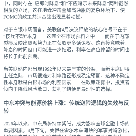
中，同时存在“应即时降息”和“不应暗示未来降息”两种截然
相反的立场，这在地缘冲击叠加高通胀的复杂环境下，使
FOMC的政策共识基础出现显着动摇。
对于白银市场而言，美联储4月决议释放的核心信号不在于
“按兵不动”本身——这完全在市场预料之中——而在于内部
裂痕反映出鹰派势力正在获取更多话语权。这直接意味着：
降息的时间窗口可能进一步推迟，利率在高位停留的时间也
将长于此前预期。
当美联储内部出现1992年以来最严重的分裂，而新主席即将
上任之际，市场很难对利率路径形成稳定预期。这种不确定
性本身就是白银市场的利空因素——在政策迷雾中，投资者
倾向于降低风险敞口，获利了结便是最理性的选择。
中东冲突与能源价格上涨：传统避险逻辑的失效与反
转
2026年以来，中东局势持续紧张，成为影响全球金融市场的
重要因素。4月下旬，美伊在霍尔木兹海峡的军事对峙激化，