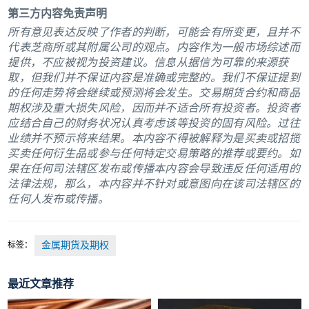
第三方内容免责声明
所有意见表达反映了作者的判断，可能会有所变更，且并不
代表芝商所或其附属公司的观点。内容作为一般市场综述而
提供，不应被视为投资建议。信息从据信为可靠的来源获
取，但我们并不保证内容是准确或完整的。我们不保证提到
的任何走势将会继续或预测将会发生。交易期货合约和商品
期权涉及重大损失风险，因而并不适合所有投资者。投资者
应结合自己的财务状况认真考虑该等投资的固有风险。过往
业绩并不预示将来结果。本内容不得被解释为是买卖或招揽
买卖任何衍生品或参与任何特定交易策略的推荐或要约。如
果在任何司法辖区发布或传播本内容会导致违反任何适用的
法律法规，那么，本内容并不针对或意图向在该司法辖区的
任何人发布或传播。
标签：
金属期货及期权
最近文章推荐