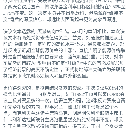
4月29日至30日，美联储联邦公开市场委员会（FOMC）举行
了两天会议后宣布，将联邦基金利率目标区间维持在3.50%至
3.75%不变。这一决定本身并不出乎意料，但隐藏在“维持不
变”背后的深层信息，却远比表面看起来更为复杂且深远。
决议文本透露的“鹰派转向”细节。与3月的声明相比，本次决
议文本有两处关键修改值得关注。首先，对通胀的描述从此
前的“通胀处于一定程度的高位水平”改为“通货膨胀高企，部
分反映了近期全球能源价格的上涨”，直接点明了能源价格攀
升是当前通胀压力的首要来源，语气明显加重。其次，对中
东局势的措辞从“影响尚不确定”升级为“中东的事态发展加剧
了经济前景的高度不确定性”，正式将地缘冲突确立为美联储
制定货币政策时必须纳入考量的外部变量。
更值得深究的，是投票结果暴露的裂痕。本次决议以8比4的
投票比例通过——4张反对票，是自1992年10月以来FOMC会
议上反对票最多的一次。值得注意的是，这4张反对票来自两
个完全相反的方向：理事米兰一如既往地主张降息25个基
点；而克利夫兰联储主席哈马克、明尼阿波利斯联储主席卡
什卡利和达拉斯联储主席洛根虽然支持维持利率不变，却反
对在声明中保留宽松倾向的措辞。换言之，在同一个委员会