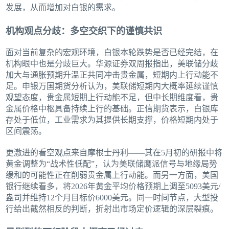
发展，从而增加对白银的需求。
机构观点分歧：多空交织下的谨慎共识
面对当前复杂的宏观环境，白银本轮跌势是否已经完结，在
机构眼中也是分歧巨大。华源证券双周报指出，美联储分歧
加大与通胀预期升温正共同冲击贵金属，短期内上行动能不
足。申银万国期货分析认为，美联储短期内大概率延续谨慎
观望态度，贵金属短期上行动能不足，但中长期维度看，贵
金属价格中枢具备持续上行的基础。正信期货表示，白银库
存处于低位，工业需求为其提供长期支撑，价格短期内处于
区间震荡。
更激进的看空观点来自摩根士丹利——其在5月初的研报中将
黄金调整为“战术性低配”，认为美联储鹰派信号与地缘局势
缓和的可能性正在削弱贵金属上行动能。而另一方面，美国
银行继续看多，将2026年黄金平均价格预期上调至5093美元/
盎司并维持12个月目标价6000美元。同一时间节点，大型投
行给出截然相反的判断，折射出市场定价逻辑的深层裂痕。