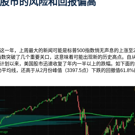
股市的风险和回报偏高
这一年，上周最大的新闻可能是标普500指数悄无声息的上涨至
500指数突破了几个重要关口，这意味着可能出现新的历史高点。
计划以来，美国股市迅速收复了年内一半以上的跌幅。如下面的
动平均线，还高于从2月份峰值（3397.5点）下跌的回撤值61.8