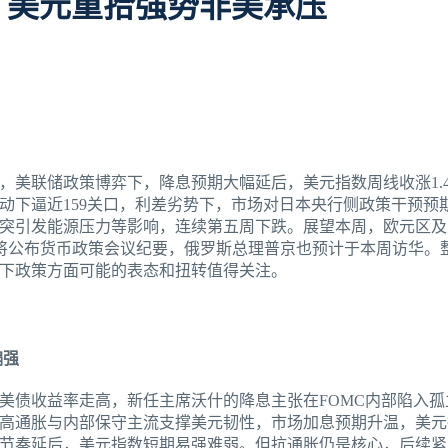
 美元重拾强势非美承压
，美联储政策博弈下，降息预期大幅延后，美元指数周线收涨1.4
动下逼近159关口，利差劣势下，市场对日本央行侧政策干预预
突引发能源压力等影响，连续第五周下跌。展望本周，欧元区及英
储将公布货币政策会议纪要，俄罗斯总理普京也预计于本周访华。
下政策方面可能的表态和扭转值得关注。
偏强
美债收益率走高，新任主席沃什的降息主张在FOMC内部陷入孤
高通胀与内部保守主流支撑美元韧性，市场加息预期升温，美元
节奏延后，美元指数短期易强难弱。但抗通胀仍是核心，后续紧盯