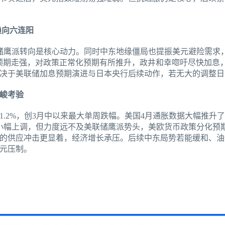
趋向六连阳
储鹰派转向是核心动力。同时中东地缘僵局也提振美元避险需求
超预期走强，对政策正常化预期有所推升，政井和幸唿吁尽快加息
决于美联储加息预期演进与日本央行后续动作，若无大的调整日
严峻考验
1.2%，创3月中以来最大单周跌幅。美国4月通胀数据大幅推升
小幅上调，但力度远不及美联储鹰派势头，美欧货币政策分化预
的供应冲击更显着，经济增长承压。后续中东局势若能缓和、油
元压制。