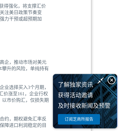
获得强化，将支撑汇价
需关注美日政策节奏变
强力干预或超预期加
高企，推动市场对美元
本攀升的风险，单纯持有
了解独家资讯
该企业选择买入3个月期，
期汇价涨至161，企业行权
获得活动邀请
权，以市价购汇，仅损失期
及时接收新闻及预警
合约，期权避免汇率反
订阅芝商所报告
保障进口利润稳定的目