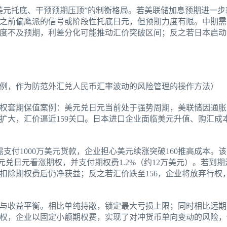
美元托底、干预预期压顶”的制衡格局。若美联储加息预期进一步
前，之前偏鹰派的信号或阶段性托底日元，但预期力度有限。中期
度不及预期，利差分化可能推动汇价突破区间；反之若日本启动
例，作为防范外汇兑人民币汇率波动的风险管理的操作方法）
权套期保值案例：美元兑日元当前处于强势周期，美联储因通胀
续扩大，汇价逼近159关口。日本进口企业面临美元升值、购汇成
支付1000万美元货款，企业担心美元续涨突破160推高成本。
元的美元兑日元看涨期权，并支付期权费1.2%（约12万美元）。若到
，扣除期权费后仍净获益；反之若汇价跌至156，企业将放弃行
与收益平衡。相比单纯持敞，锁定最大亏损上限；同时相比远期
权，企业以固定小额期权费，实现了对冲货币单向变动的风险，