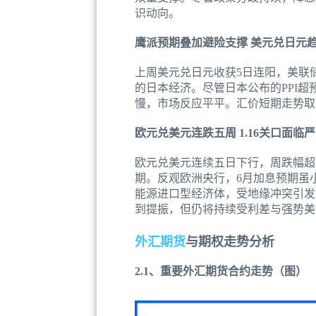
识动向。
鹰派预期叠加避险支撑 美元兑日元
上周美元兑日元收获5日连阳，美联
的日本经济。尽管日本公布的PPI
慢，市场反应平平。汇价短期走势取
欧元兑美元连跌五周 1.16关口面临
欧元兑美元连续五日下行，周跌幅超
期。反观欧洲央行，6月加息预期虽
能源进口型经济体，受地缘冲突引发
到提振，但仍将持续受利差与强势美
外汇期货
与期权走势分析
2.1、重要外汇期货合约走势（图）