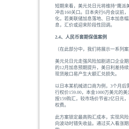
短期来看，美元兑日元将维持“鹰派
冲击160关口。日本央行6月会议
化，若美联储加息落地、日本加息幅
息，汇价或迎来阶段性回调。
2.4、人民币套期保值案例
（在此部分中，我们将展示一系列案
美元兑日元走强风险加剧进口企业期
的12月加息预期提升，美日利差持
现货敞口易产生大额汇兑损失。
以日本某机械进口商为例，3个月后需
行权价159.00，本金1000万美
按159购汇，较市场价节省2亿日元
权费。
此方案锁定最高购汇成本，实现风险
向波动时错失收益。通过买入看涨期