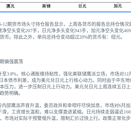
-05-12期货市场头寸持仓报告显示，上周各货币的报告总持仓情
英镑净空头变化207手，日元净多头变化943手，加元净空头变化4
的货币。除此之外，单向总持仓变动超过20%的货币有：纽元。
期偏强震荡
至3.8%，核心通胀维持粘性，强化美联储鹰派立场，市场对1
与日本债市利差，成为美元兑日元上行核心动力。同时由于中东地
本压力，进一步压制日元上行动力。美元兑日元上周连续五日上涨
趋势明确。
行内部鹰派声音升温，委员政井和幸唿吁尽快加息，市场对6月加
下滑，工资增长温和，难以支撑激进紧缩。日元持续走弱逼近16
，市场对实际干预警惕升温，限制汇价过快上行。政策正常化步