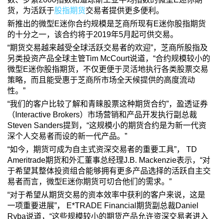
货，为活跃于
股指期货
交易者提供更多便利。
新推出的微型E迷你合约规模是芝商所现有E迷你股指期货
的十分之一，该合约将于2019年5月起可供交易。
“期货交易越来越受全球活跃交易者的欢迎”，芝商所股指及
另类投资产品全球主管Tim McCourt说道，“合约规模较小的
微型E迷你股指期货，不仅更便于灵活地执行各类股票交易
策略，而且能受惠于芝商所市场全天候提供的高度流动
性。”
“我们的客户比较了解和青睐股票这种期货合约”，盈透证券
（Interactive Brokers）市场营销和产品开发执行副总裁
Steven Sanders提到，“这规模小的期货合约是为新一代资
深个人交易者而设的新一代产品。”
“如今，期货可成为自主式资深交易者的重要工具”， TD
Ameritrade期货和外汇董事总经理J.B. Mackenzie表示，“对
于希望其整体投资组合能够拥有更多产品选择的活跃自主交
易者而言，微型E迷你期货可切合他们的需求。”
“对于希望从期货交易的资本效率中获利的客户来说，这是
一项重要进展”， E*TRADE Financial期货副总裁Daniel
Ryba说道，“这些规模较小的期货产品允许资深交易者进入