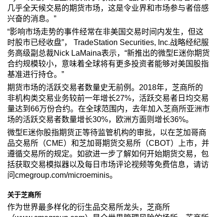
几乎全天候交易的期货市场，这是令业界和市场参与者倍感
兴奋的消息。”
“影响市场走势的事件经常在非美国交易时间内发生，但这
时股市已经收盘”， TradeStation Securities, Inc.战略经纪服
务高级副总裁Nick LaMaina表示，“新推出的微型E迷你期货
合约规模较小，意味着全球将有更多投资者能够对美国股指
基准进行持仓。”
期货市场的活跃交易者数量史无前例。2018年，芝商所的
非机构类交易业务较前一年增长27%，活跃交易者日均交易
量达到66万份合约。在全球范围内，去年加入芝商所亚洲市
场的活跃交易者数量增长30%，欧洲方面则增长36%。
微型E迷你股指期货正等待监管机构的审批，以在芝加哥商
品交易所（CME）和芝加哥期货交易所（CBOT）上市，并
遵循交易所的规定。如欲进一步了解如何开始期货交易，包
括获取交易模拟器以及每日市场评论视频等免费信息，请访
问cmegroup.com/microeminis。
关于芝商所
作为世界最多样化的衍生品交易所龙头，芝商所