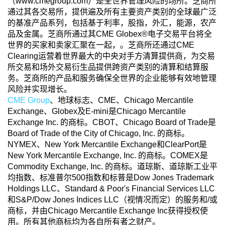
（www.cmegroup.com）是全世界管理风险的场所。芝商所
通过其各交易所，提供遍及所有主要资产类别的全球最广泛
的基准产品系列，包括基于利率，股指，外汇，能源，农产
品及金属。芝商所通过其CME Globex®电子交易平台将全
世界的买家和卖家汇聚在一起，。芝商所还通过CME
Clearing运营着世界最大的中央对手方清算提供商，为交易
所交易和场外交易衍生品提供跨资产类别的清算和结算服
务。芝商所的产品和服务确保全世界的企业能够有效地管理
风险并实现增长。
CME Group
、地球标志、CME、Chicago Mercantile
Exchange、Globex及E-mini是Chicago Mercantile
Exchange Inc. 的商标。CBOT、Chicago Board of Trade是
Board of Trade of the City of Chicago, Inc. 的商标。
NYMEX、New York Mercantile Exchange和ClearPort是
New York Mercantile Exchange, Inc. 的商标。COMEX是
Commodity Exchange, Inc. 的商标。道琼斯、道琼斯工业平
均指数、标准普尔500指数和标普是Dow Jones Trademark
Holdings LLC、Standard & Poor's Financial Services LLC
和S&P/Dow Jones Indices LLC（视情况而定）的服务和/或
商标，并由Chicago Mercantile Exchange Inc获得授权使
用。所有其他商标均为各自所有者之财产。